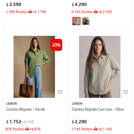
3.590
4.290
$
$
1.795
Puntos
+
1.795
2.145
Puntos
+
2.145
$
$
20
LEMON
LEMON
Camisa Rayada - Verde
Camisa Rayada Con Lino - Oliva
1.752
2.290
2.190
$
$
$
876
Puntos
+
876
1.145
Puntos
+
1.145
$
$