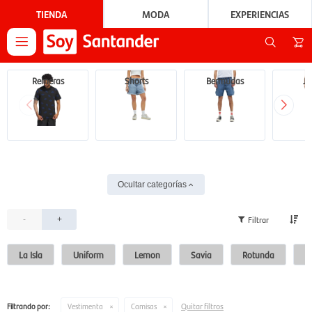
TIENDA
MODA
EXPERIENCIAS

Remeras
Shorts
Bermudas
Je
Ocultar categorías
-
+
La Isla
Uniform
Lemon
Savia
Rotunda
Si
Quitar filtros
Filtrando por:
Vestimenta
Camisas