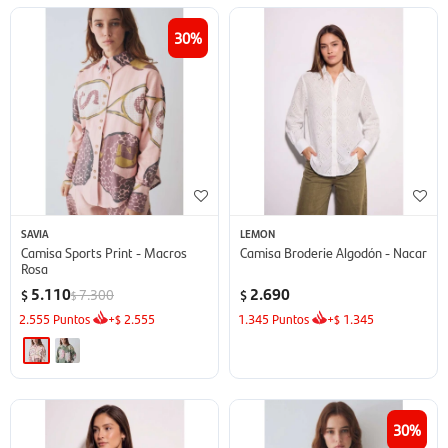
30
SAVIA
LEMON
Camisa Sports Print - Macros
Camisa Broderie Algodón - Nacar
Rosa
5.110
2.690
7.300
$
$
$
2.555
Puntos
+
2.555
1.345
Puntos
+
1.345
$
$
30