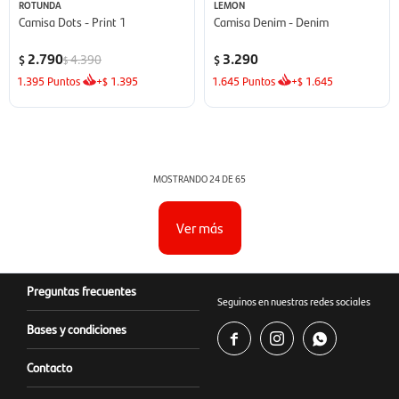
ROTUNDA
LEMON
Camisa Dots - Print 1
Camisa Denim - Denim
2.790
3.290
4.390
$
$
$
1.395
Puntos
+
1.395
1.645
Puntos
+
1.645
$
$
MOSTRANDO
24
DE
65
Ver más
Preguntas frecuentes
Seguinos en nuestras redes sociales
Bases y condiciones



Contacto