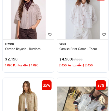
LEMON
SAVIA
Camisa Rayada - Burdeos
Camisa Print Game - Team
2.190
4.900
7.000
$
$
$
1.095
Puntos
+
1.095
2.450
Puntos
+
2.450
$
$
35
25