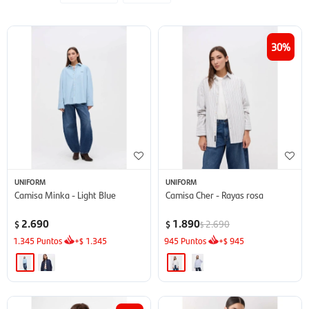
30
UNIFORM
UNIFORM
Camisa Minka - Light Blue
Camisa Cher - Rayas rosa
2.690
1.890
2.690
$
$
$
1.345
Puntos
+
1.345
945
Puntos
+
945
$
$