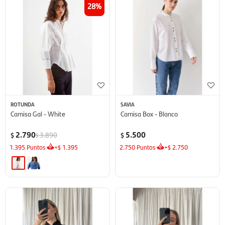
28
ROTUNDA
SAVIA
Camisa Gal - White
Camisa Box - Blanco
2.790
5.500
3.890
$
$
$
1.395
Puntos
+
1.395
2.750
Puntos
+
2.750
$
$