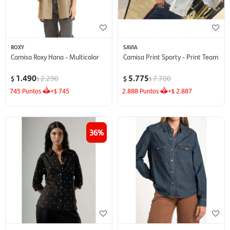
ROXY
SAVIA
Camisa Roxy Hana - Multicolor
Camisa Print Sporty - Print Team
1.490
5.775
2.290
7.700
$
$
$
$
745
Puntos
+
745
2.888
Puntos
+
2.887
$
$
36