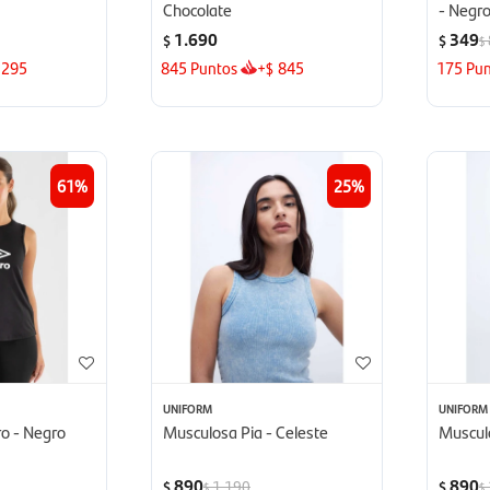
Chocolate
- Negr
1.690
349
$
$
$
295
845
Puntos
+
845
175
Pun
$
61
25
UNIFORM
UNIFORM
o - Negro
Musculosa Pia - Celeste
Muscul
890
890
1.190
$
$
$
$