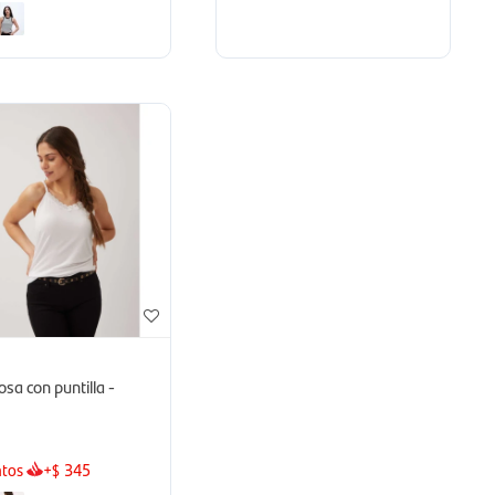
sa con puntilla -
tos
+
345
$