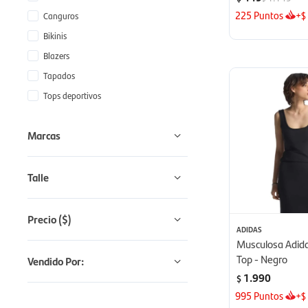
225
Puntos
+
$
Canguros
Bikinis
Blazers
Tapados
Tops deportivos
Marcas
Talle
Precio
($)
ADIDAS
Musculosa Adida
Top - Negro
Vendido Por:
1.990
$
995
Puntos
+
$