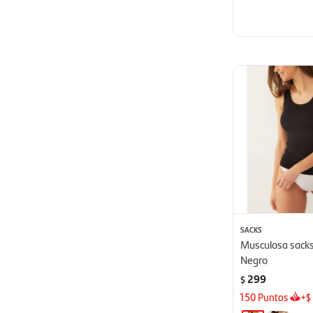
SACKS
Musculosa sacks
Negro
299
$
150
Puntos
+
$