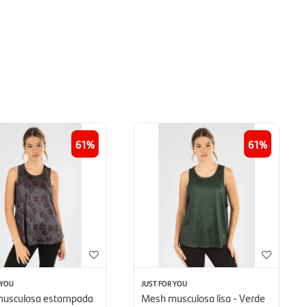
61
61
 YOU
JUST FOR YOU
usculosa estampada
Mesh musculosa lisa - Verde