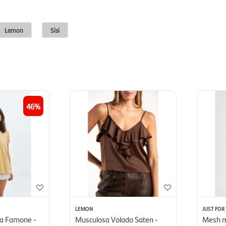
Lemon
Sisi
46
LEMON
JUST FOR
ca Famone -
Musculosa Volado Saten -
Mesh m