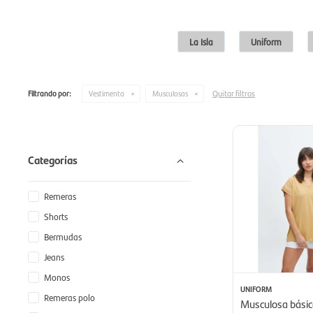
La Isla
Uniform
Quitar filtros
Filtrando por:
Vestimenta
Musculosas
Categorías
Remeras
Shorts
Bermudas
Jeans
Monos
UNIFORM
Remeras polo
Musculosa bási