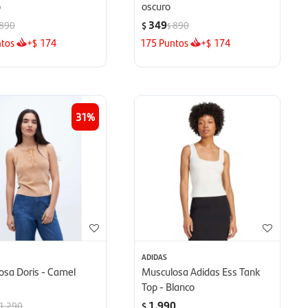
o
oscuro
349
890
890
$
$
tos
+
174
175
Puntos
+
174
$
$
31
ADIDAS
osa Doris - Camel
Musculosa Adidas Ess Tank
Top - Blanco
1.990
1.290
$