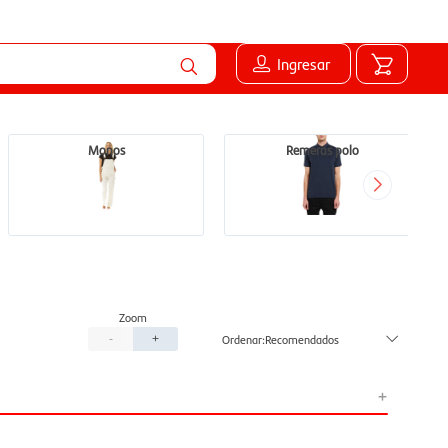
Ingresar
Monos
Remeras polo
Recomendados
-
+
+