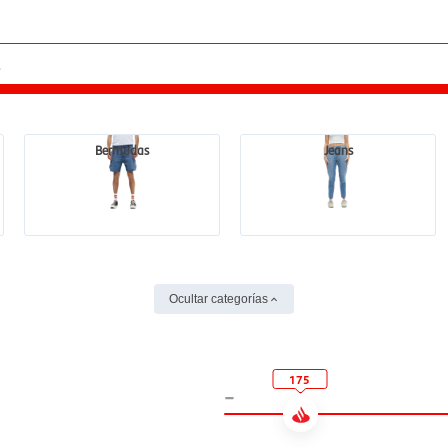
Bermudas
Jeans
Ocultar categorías
175
-