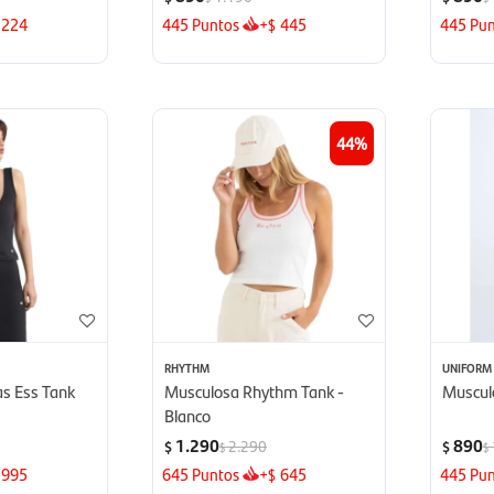
224
445
Puntos
+
445
445
Pun
$
44
RHYTHM
UNIFORM
s Ess Tank
Musculosa Rhythm Tank -
Muscul
Blanco
1.290
890
2.290
$
$
$
$
995
645
Puntos
+
645
445
Pun
$