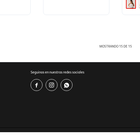
MOSTRANDO
15
DE
15
Seguinos en nuestras redes sociales



Soy Santander es marca registrada de Banco Santander S.A.