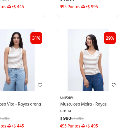
tos
+
445
995
Puntos
+
995
$
$
31
29
UNIFORM
osa Vita - Rayas arena
Musculosa Moira - Rayas
arena
990
1.290
1.390
$
$
tos
+
445
495
Puntos
+
495
$
$