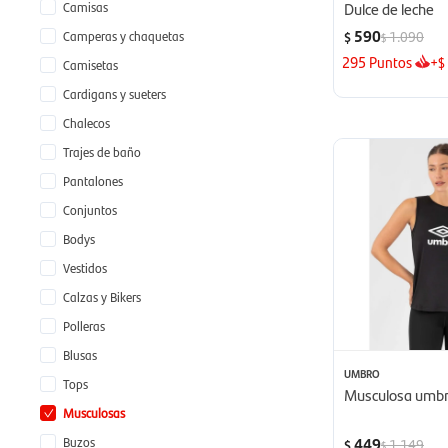
Camisas
Dulce de leche
590
Camperas y chaquetas
1.090
$
$
295
Puntos
+
$
Camisetas
Cardigans y sueters
Chalecos
Trajes de baño
Pantalones
Conjuntos
Bodys
Vestidos
Calzas y Bikers
Polleras
Blusas
UMBRO
Tops
Musculosa umbr
Musculosas
Buzos
449
1.149
$
$