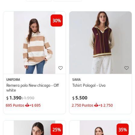
30
UNIFORM
SAVIA
Remera polo New chicago - Off
Tshirt Pologol - Uva
white
1.390
5.500
1.990
$
$
$
695
Puntos
+
695
2.750
Puntos
+
2.750
$
$
25
35