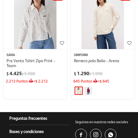
SAVIA
UNIFORM
Pre Venta Tshirt Zipa Print -
Remera polo Belia - Arena
Team
4.425
1.290
5.900
1.990
$
$
$
$
2.213
Puntos
+
2.212
645
Puntos
+
645
$
$
Preguntas frecuentes
Seguinos en nuestras redes sociales
Bases y condiciones


