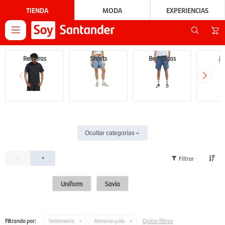
TIENDA
MODA
EXPERIENCIAS

Remeras
Shorts
Bermudas
Je
Ocultar categorías
-
+
Uniform
Savia
Quitar filtros
Filtrando por:
Vestimenta
Remeras polo