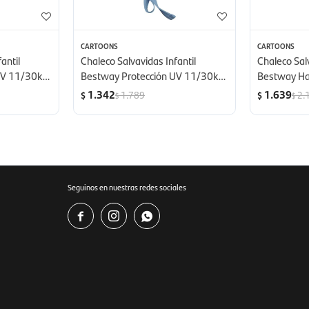
CARTOONS
CARTOONS
antil
Chaleco Salvavidas Infantil
Chaleco Sal
UV 11/30kg
Bestway Protección UV 11/30kg
Bestway Ha
- Mickey
1.342
1.639
1.789
2.
$
$
$
$
Seguinos en nuestras redes sociales


