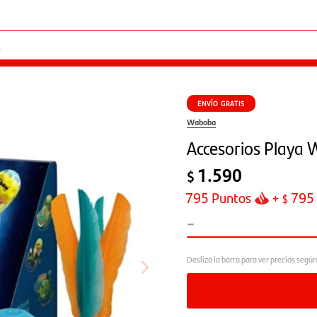
ENVÍO GRATIS
Waboba
Accesorios Playa 
1.590
$
795
Puntos
+
795
$
-