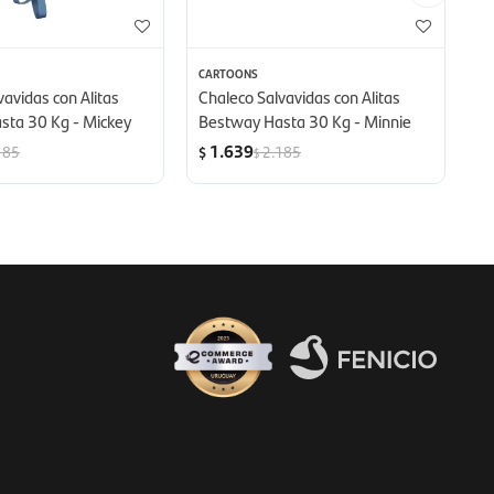
CARTOONS
C
vavidas con Alitas
Chaleco Salvavidas con Alitas
Ch
sta 30 Kg - Mickey
Bestway Hasta 30 Kg - Minnie
S
1.639
185
2.185
$
$
$