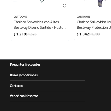
CARTOONS
CARTOONS
Chaleco Salvavidas con Alitas
Chaleco Salvavidas Inf
Bestway Diseño Surtido - Hasta
Bestway Protección 
30 Kg
- Minnie
1.219
1.342
1.625
1.789
$
$
$
$
Preguntas frecuentes
Bases y condiciones
Contacto
Vendé con Nosotros