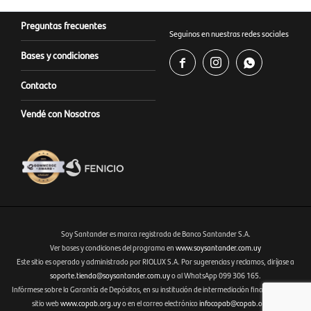
Preguntas frecuentes
Seguinos en nuestras redes sociales
Bases y condiciones



Contacto
Vendé con Nosotros
Soy Santander es marca registrada de Banco Santander S.A.
Ver bases y condiciones del programa en
www.soysantander.com.uy
Este sitio es operado y administrado por RIOLUX S.A. Por sugerencias y reclamos, diríjase a
Fenicio eCommerce Uruguay
soporte.tienda@soysantander.com.uy
o al WhatsApp 099 306 165.
Infórmese sobre la Garantía de Depósitos, en su institución de intermediación financiera, en el
sitio web
www.copab.org.uy
o en el correo electrónico
infocopab@copab.org.uy