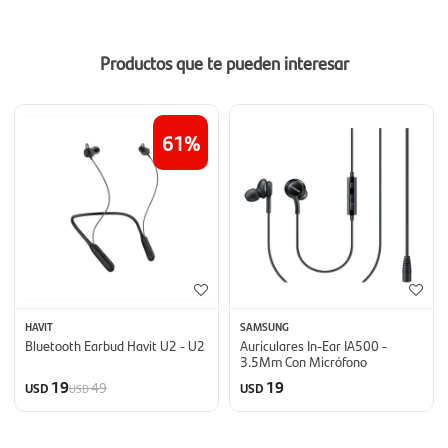
Productos que te pueden interesar
61
HAVIT
SAMSUNG
Bluetooth Earbud Havit U2 - U2
Auriculares In-Ear IA500 -
3.5Mm Con Micrófono
19
19
49
USD
USD
USD