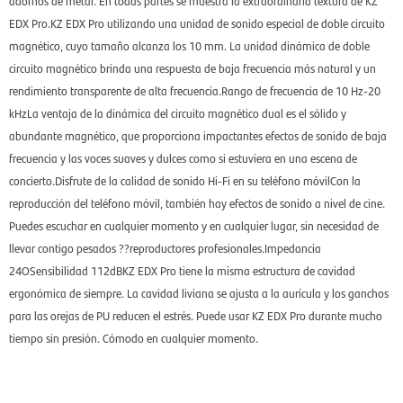
adornos de metal. En todas partes se muestra la extraordinaria textura de KZ
EDX Pro.KZ EDX Pro utilizando una unidad de sonido especial de doble circuito
magnético, cuyo tamaño alcanza los 10 mm. La unidad dinámica de doble
circuito magnético brinda una respuesta de baja frecuencia más natural y un
rendimiento transparente de alta frecuencia.Rango de frecuencia de 10 Hz-20
kHzLa ventaja de la dinámica del circuito magnético dual es el sólido y
abundante magnético, que proporciona impactantes efectos de sonido de baja
frecuencia y las voces suaves y dulces como si estuviera en una escena de
concierto.Disfrute de la calidad de sonido Hi-Fi en su teléfono móvilCon la
reproducción del teléfono móvil, también hay efectos de sonido a nivel de cine.
Puedes escuchar en cualquier momento y en cualquier lugar, sin necesidad de
llevar contigo pesados ??reproductores profesionales.Impedancia
24OSensibilidad 112dBKZ EDX Pro tiene la misma estructura de cavidad
ergonómica de siempre. La cavidad liviana se ajusta a la aurícula y los ganchos
para las orejas de PU reducen el estrés. Puede usar KZ EDX Pro durante mucho
tiempo sin presión. Cómodo en cualquier momento.