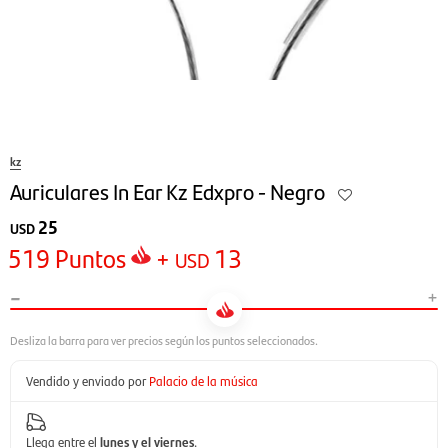
kz
Auriculares In Ear Kz Edxpro - Negro
25
USD
519
Puntos
+
13
USD
-
+
Vendido y enviado por
Palacio de la música
Llega entre el
lunes y el viernes
.