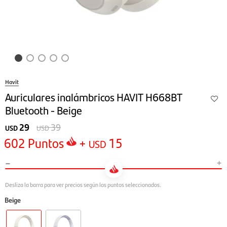
Havit
Auriculares inalámbricos HAVIT H668BT
Bluetooth - Beige
29
39
USD
USD
602
Puntos
+
15
USD
-
+
Beige