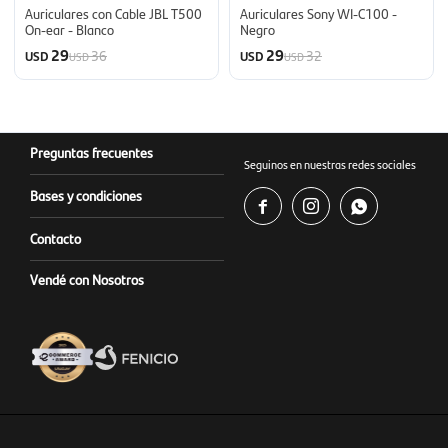
Auriculares con Cable JBL T500
Auriculares Sony WI-C100 -
On-ear - Blanco
Negro
29
29
36
32
USD
USD
USD
USD
Preguntas frecuentes
Seguinos en nuestras redes sociales
Bases y condiciones



Contacto
Vendé con Nosotros