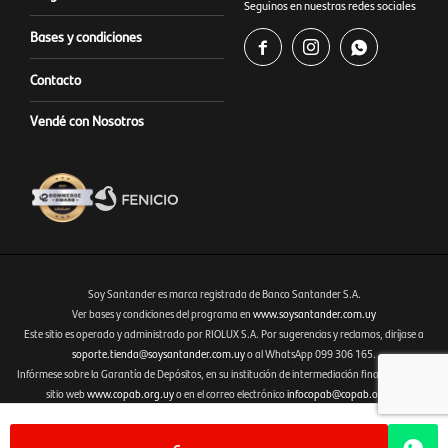
Seguinos en nuestras redes sociales
Bases y condiciones



Contacto
Vendé con Nosotros
Soy Santander es marca registrada de Banco Santander S.A.
Ver bases y condiciones del programa en
www.soysantander.com.uy
Este sitio es operado y administrado por RIOLUX S.A. Por sugerencias y reclamos, diríjase a
Fenicio eCommerce Uruguay
soporte.tienda@soysantander.com.uy
o al WhatsApp 099 306 165.
Infórmese sobre la Garantía de Depósitos, en su institución de intermediación financiera, en el
sitio web
www.copab.org.uy
o en el correo electrónico
infocopab@copab.org.uy