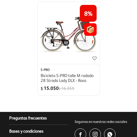
8
S-PRO
Bicicleta S-PRO talle M rodado
28 Strada Lady DLX - Rosa
15.050
16.359
$
$
Preguntas frecuentes
Seguinos en nuestras redes sociales
Bases y condiciones


