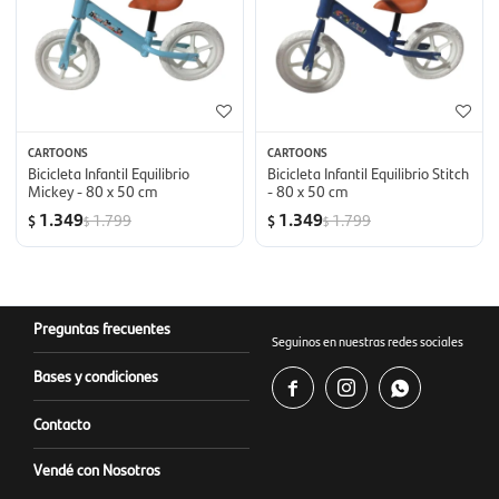
CARTOONS
CARTOONS
Bicicleta Infantil Equilibrio
Bicicleta Infantil Equilibrio Stitch
Mickey - 80 x 50 cm
- 80 x 50 cm
1.349
1.349
1.799
1.799
$
$
$
$
Preguntas frecuentes
Seguinos en nuestras redes sociales
Bases y condiciones



Contacto
Vendé con Nosotros