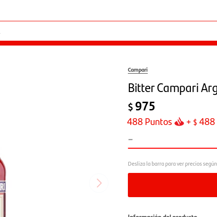
Campari
Bitter Campari Ar
975
$
488
Puntos
+
488
$
-
Información del producto