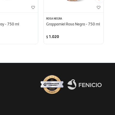
ROSA NEGRA
TA
ay - 750 ml
Grappamiel Rosa Negra - 750 ml
G
1.020
$
$