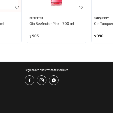
BEEFEATER
TANQUERAY
 ml
Gin Beefeater Pink - 700 ml
Gin Tanquer
905
990
$
$
Seguinos en nuestras redes sociales


