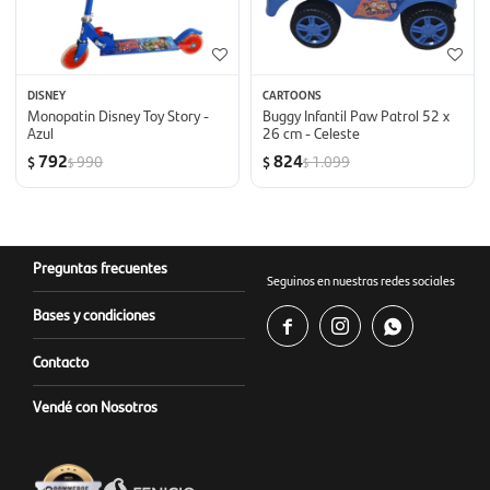
DISNEY
CARTOONS
Monopatin Disney Toy Story -
Buggy Infantil Paw Patrol 52 x
Azul
26 cm - Celeste
792
824
990
1.099
$
$
$
$
Preguntas frecuentes
Seguinos en nuestras redes sociales
Bases y condiciones



Contacto
Vendé con Nosotros