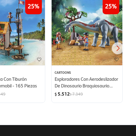
25
25
CARTOONS
KI
ta Con Tiburón
Exploradores Con Aerodeslizador
C
aymobil - 165 Piezas
De Dinosaurio Braquiosaurio
y 
Playmobil - 97 Piezas
5.512
349
7.349
$
U
$