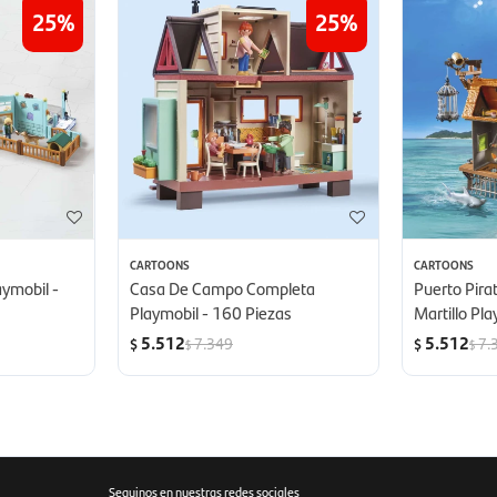
25
25
CARTOONS
CARTOONS
aymobil -
Casa De Campo Completa
Puerto Pira
Playmobil - 160 Piezas
Martillo Pl
5.512
5.512
7.349
7.
$
$
$
$
Seguinos en nuestras redes sociales