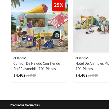
25
CARTOONS
CARTOONS
Camión De Helado Con Tienda
Hotel De Animales Pl
Surf Playmobil - 101 Piezas
191 Piezas
4.462
4.462
5.949
5.949
$
$
$
$
Preguntas frecuentes