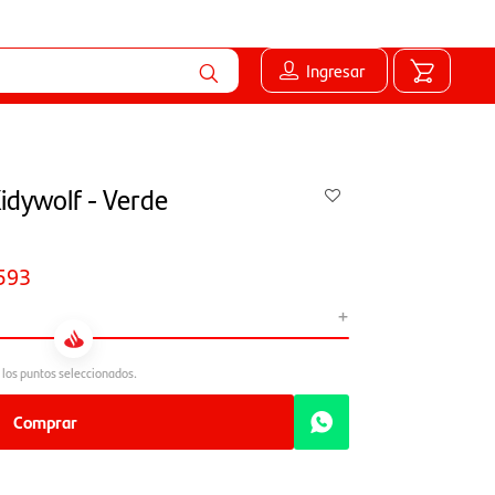
Ingresar
idywolf - Verde
593
+
Comprar