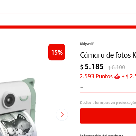
Kidywolf
15
Cámara de fotos K
5.185
$
6.100
$
2.593
Puntos
+
2.
$
-
Información del producto