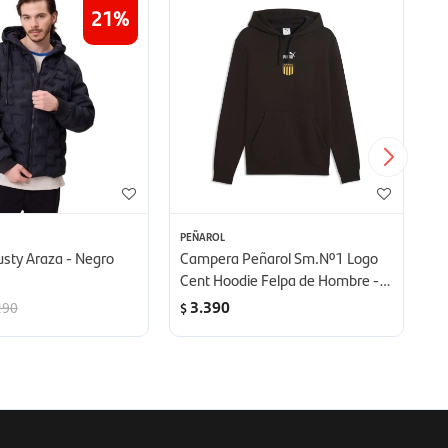
21
PEÑAROL
PE
sty Araza - Negro
Campera Peñarol Sm.Nº1 Logo
C
Cent Hoodie Felpa de Hombre -
C
Negro
N
3.390
290
$
$