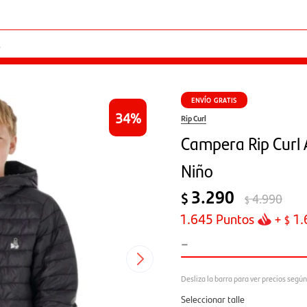
ENVÍO GRATIS
34
Rip Curl
Campera Rip Curl A
Niño
3.290
$
4.990
$
1.645
Puntos
+
1.
$
-
Seleccionar talle