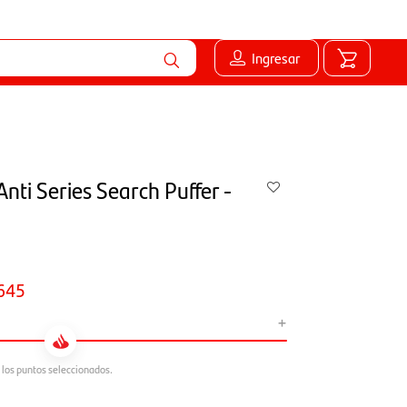
Ingresar
nti Series Search Puffer -
645
+