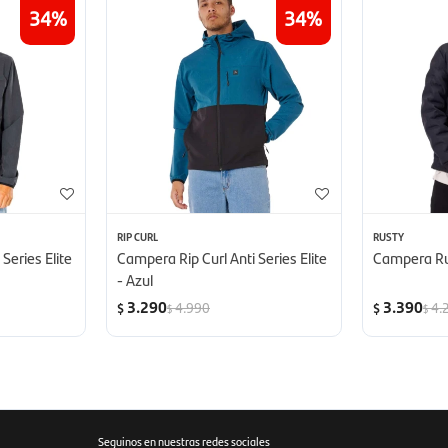
34
34
RIP CURL
RUSTY
Series Elite
Campera Rip Curl Anti Series Elite
Campera Ru
- Azul
3.290
3.390
4.990
4.
$
$
$
$
Seguinos en nuestras redes sociales