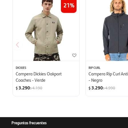
21
DICKIES
RIP CURL
Campera Dickies Oakport
Campera Rip Curl Anti 
Coaches - Verde
- Negro
3.290
3.290
4.190
4.990
$
$
$
$
Preguntas frecuentes