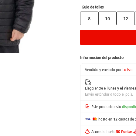
Guía de talles
8
10
12
Información del producto
Vendido y enviado por
La Isla
Llega entre el
lunes y el viernes
Envío estándar a todo el país.
Este producto está
disponib
hasta en
12
cuotas de
Acumula hasta
50 Puntos