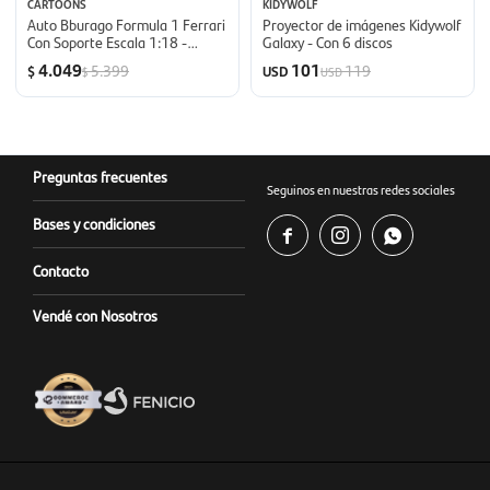
CARTOONS
KIDYWOLF
Auto Bburago Formula 1 Ferrari
Proyector de imágenes Kidywolf
Con Soporte Escala 1:18 -
Galaxy - Con 6 discos
Charles Leclerc
4.049
101
5.399
119
$
USD
$
USD
Preguntas frecuentes
Seguinos en nuestras redes sociales
Bases y condiciones



Contacto
Vendé con Nosotros