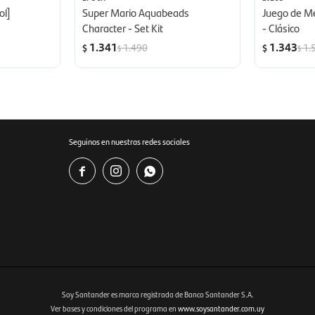
ol]
Super Mario Aquabeads
Juego de Me
Character - Set Kit
- Clásico
1.341
1.343
1.490
1.
$
$
$
$
Seguinos en nuestras redes sociales



Soy Santander es marca registrada de Banco Santander S.A.
Ver bases y condiciones del programa en
www.soysantander.com.uy