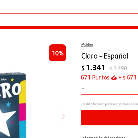
Maldon
10
Claro - Español
1.341
$
1.490
$
671
Puntos
+
671
$
-
Información del producto