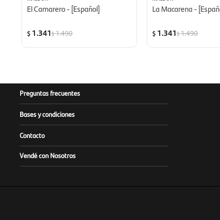
El Camarero - [Español]
La Macarena - [Españ
1.341
1.341
1.490
1.490
$
$
$
$
Preguntas frecuentes
Bases y condiciones
Contacto
Vendé con Nosotros