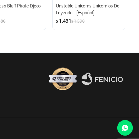
sa Bluff Pirate Djeco
Unstable Unicorns Unicornios De
Fi
Leyenda - [Español]
1.431
580
1.590
$
$
$
Fenicio eCommerce Uruguay