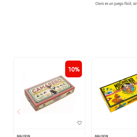
Claro es un juego fácil, s
10
MALDON
MALDON