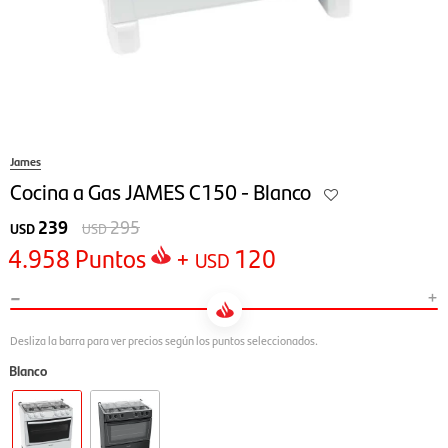
James
Cocina a Gas JAMES C150 - Blanco
239
295
USD
USD
4.958
Puntos
+
120
USD
-
+
Blanco