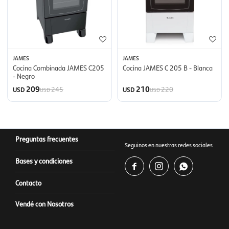
JAMES
JAMES
Cocina Combinada JAMES C205
Cocina JAMES C 205 B - Blanca
- Negro
209
210
245
220
USD
USD
USD
USD
Preguntas frecuentes
Seguinos en nuestras redes sociales
Bases y condiciones



Contacto
Vendé con Nosotros