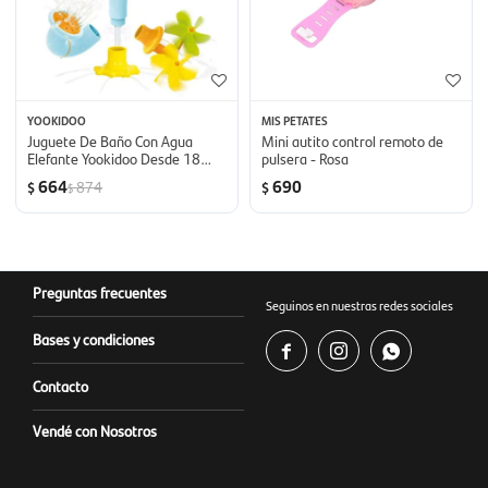
YOOKIDOO
MIS PETATES
Juguete De Baño Con Agua
Mini autito control remoto de
Elefante Yookidoo Desde 18
pulsera - Rosa
Meses - Funelefun Fill N
664
690
874
$
$
$
Sprinkle
Preguntas frecuentes
Seguinos en nuestras redes sociales
Bases y condiciones



Contacto
Vendé con Nosotros