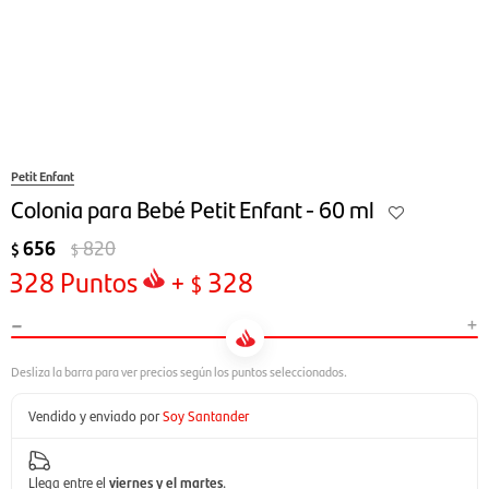
Petit Enfant
Colonia para Bebé Petit Enfant - 60 ml
656
820
$
$
328
Puntos
+
328
$
-
+
Vendido y enviado por
Soy Santander
Llega entre el
viernes y el martes
.