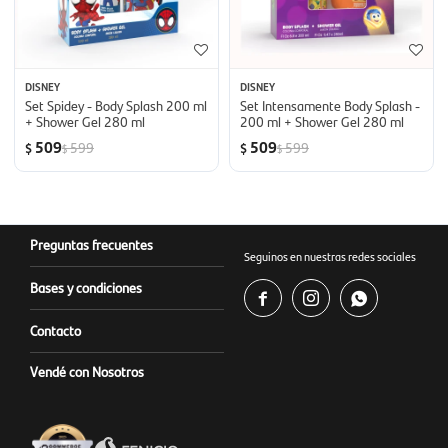
DISNEY
DISNEY
Set Spidey - Body Splash 200 ml
Set Intensamente Body Splash -
+ Shower Gel 280 ml
200 ml + Shower Gel 280 ml
509
509
599
599
$
$
$
$
Preguntas frecuentes
Seguinos en nuestras redes sociales
Bases y condiciones



Contacto
Vendé con Nosotros