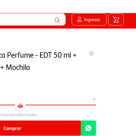
Ingresar
ca Perfume - EDT 50 ml +
 + Mochila
+
Comprar