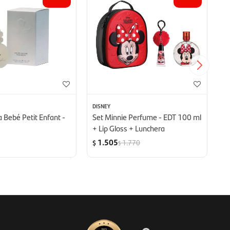
DISNEY
DI
a Bebé Petit Enfant -
Set Minnie Perfume - EDT 100 ml
S
+ Lip Gloss + Lunchera
1
L
1.505
1.770
$
$
$