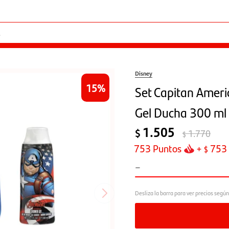
Disney
15
Set Capitan Ameri
Gel Ducha 300 ml
1.505
$
1.770
$
753
Puntos
+
753
$
-