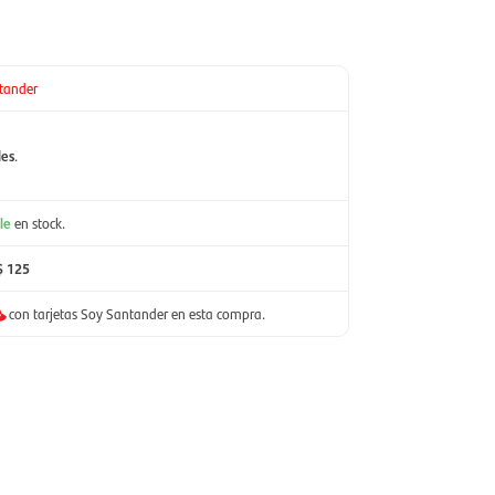
tander
les
.
le
en stock.
$ 125
con tarjetas Soy Santander en esta compra.