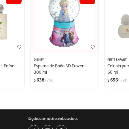
DISNEY
PETIT ENFANT
it Enfant -
Espuma de Baño 3D Frozen -
Colonia par
300 ml
60 ml
638
656
750
820
$
$
$
$
Seguinos en nuestras redes sociales