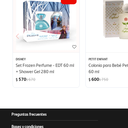
DISNEY
PETIT ENFANT
Set Frozen Perfume - EDT 60 ml
Colonia para Bebé Pet
+ Shower Gel 280 ml
60 ml
570
600
670
750
$
$
$
$
Preguntas frecuentes
Bases y condiciones