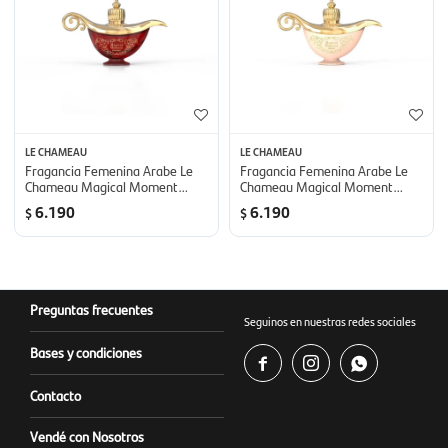
LE CHAMEAU
LE CHAMEAU
Fragancia Femenina Arabe Le
Fragancia Femenina Arabe Le
Chameau Magical Moment
Chameau Magical Moment
Fantasy - 100 ml
Dream - 100 ml
6.190
6.190
$
$
Preguntas frecuentes
Seguinos en nuestras redes sociales
Bases y condiciones



Contacto
Vendé con Nosotros