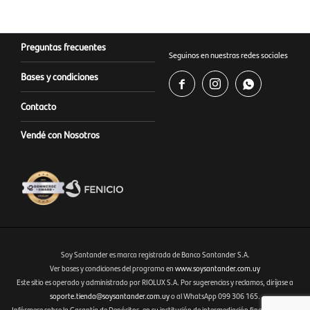
Preguntas frecuentes
Seguinos en nuestras redes sociales
Bases y condiciones



Contacto
Vendé con Nosotros
Soy Santander es marca registrada de Banco Santander S.A.
Ver bases y condiciones del programa en
www.soysantander.com.uy
Este sitio es operado y administrado por RIOLUX S.A. Por sugerencias y reclamos, diríjase a
Fenicio eCommerce Uruguay
soporte.tienda@soysantander.com.uy
o al WhatsApp 099 306 165.
Infórmese sobre la Garantía de Depósitos, en su institución de intermediación financiera, en el