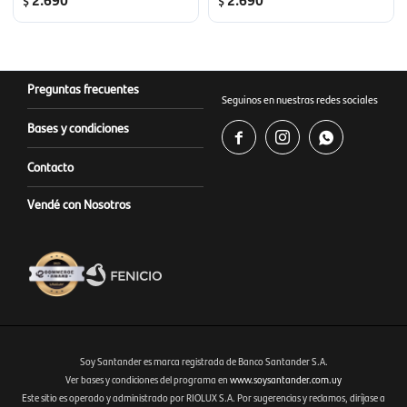
$
$
Preguntas frecuentes
Seguinos en nuestras redes sociales
Bases y condiciones



Contacto
Vendé con Nosotros
Soy Santander es marca registrada de Banco Santander S.A.
Ver bases y condiciones del programa en
www.soysantander.com.uy
Este sitio es operado y administrado por RIOLUX S.A. Por sugerencias y reclamos, diríjase a
Fenicio eCommerce Uruguay