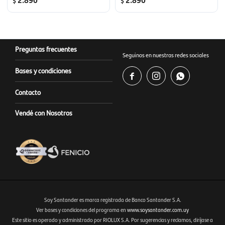
$
$
Preguntas frecuentes
Seguinos en nuestras redes sociales
Bases y condiciones



Contacto
Vendé con Nosotros
Soy Santander es marca registrada de Banco Santander S.A.
Ver bases y condiciones del programa en
www.soysantander.com.uy
Este sitio es operado y administrado por RIOLUX S.A. Por sugerencias y reclamos, diríjase a
Fenicio eCommerce Uruguay