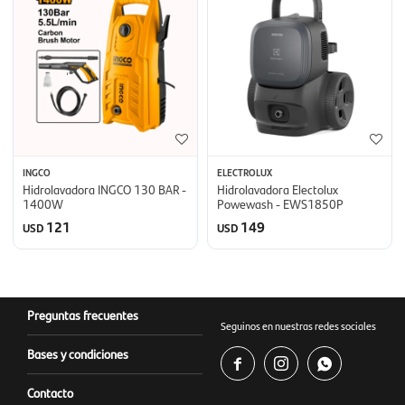
INGCO
ELECTROLUX
Hidrolavadora INGCO 130 BAR -
Hidrolavadora Electolux
1400W
Powewash - EWS1850P
121
149
USD
USD
Preguntas frecuentes
Seguinos en nuestras redes sociales
Bases y condiciones



Contacto