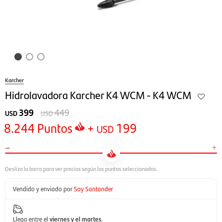
Karcher
Hidrolavadora Karcher K4 WCM - K4 WCM
399
449
USD
USD
8.244
Puntos
+
199
USD
-
+
Vendido y enviado por
Soy Santander
Llega entre el
viernes y el martes
.