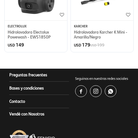
ELECTROLUX
KARCHER
Hidrolavadora Electolux
Hidrolavadora Karcher K Mini -
Powewash - EWS1850P
Amarillo/Negro
149
179
199
USD
USD
USD
Preguntas frecuentes
Seguinos en nuestras redes sociales
Bases y condiciones



Contacto
Vendé con Nosotros