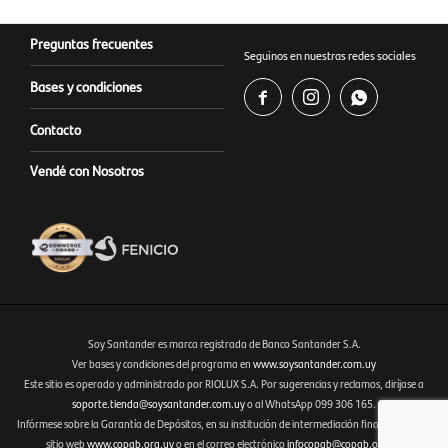
Preguntas frecuentes
Seguinos en nuestras redes sociales
Bases y condiciones



Contacto
Vendé con Nosotros
Soy Santander es marca registrada de Banco Santander S.A.
Ver bases y condiciones del programa en
www.soysantander.com.uy
Este sitio es operado y administrado por RIOLUX S.A. Por sugerencias y reclamos, diríjase a
Fenicio eCommerce Uruguay
soporte.tienda@soysantander.com.uy
o al WhatsApp 099 306 165.
Infórmese sobre la Garantía de Depósitos, en su institución de intermediación financiera, en el
sitio web
www.copab.org.uy
o en el correo electrónico
infocopab@copab.org.uy