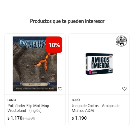
Productos que te pueden interesar
10
PAIZO
BURÓ
Pathfinder Flip Mat Map
Juego de Cartas - Amigos de
Wasteland - (Inglés)
Mi3rda ADM
1.170
1.190
1.300
$
$
$