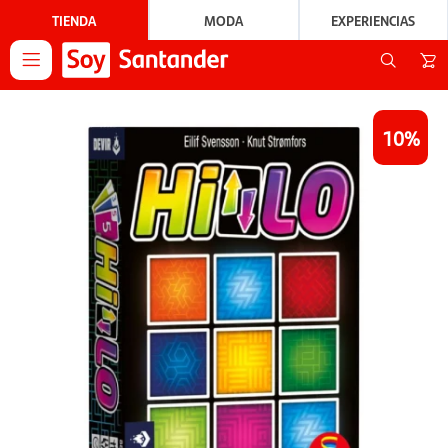
TIENDA
MODA
EXPERIENCIAS

10