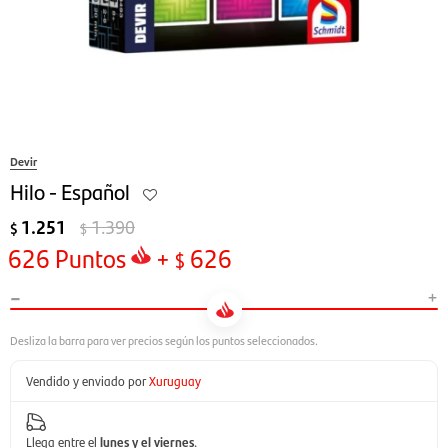
Devir
Hilo - Español
1.251
1.390
$
$
626
Puntos
+
626
$
-
+
Vendido y enviado por
Xuruguay
Llega entre el
lunes y el viernes
.