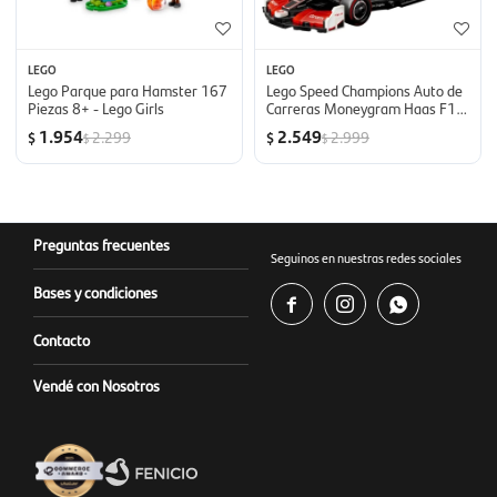
LEGO
LEGO
Lego Parque para Hamster 167
Lego Speed Champions Auto de
Piezas 8+ - Lego Girls
Carreras Moneygram Haas F1
Team VF 24 242 Piezas 10+ -
1.954
2.549
2.299
2.999
$
$
$
$
Lego Boys
Preguntas frecuentes
Seguinos en nuestras redes sociales
Bases y condiciones



Contacto
Vendé con Nosotros