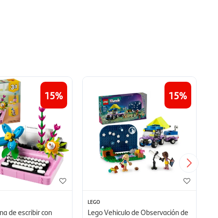
15
15
LEGO
LE
a de escribir con
Lego Vehiculo de Observación de
Le