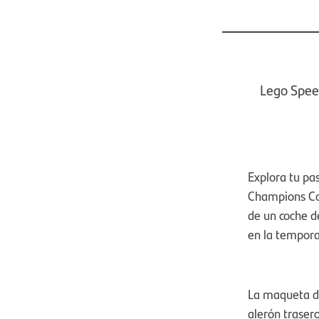
Lego Spee
Explora tu pa
Champions Co
de un coche de
en la tempor
La maqueta de
alerón trasero