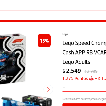
Lego
15
Lego Speed Champ
Cash APP RB VCAR
Lego Adults
2.549
$
2.999
$
1.275
Puntos
+
1.
$
-