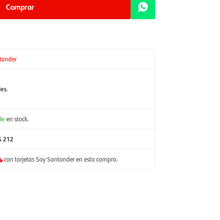
Comprar
tander
les
.
le
en stock.
$ 212
con tarjetas Soy Santander en esta compra.