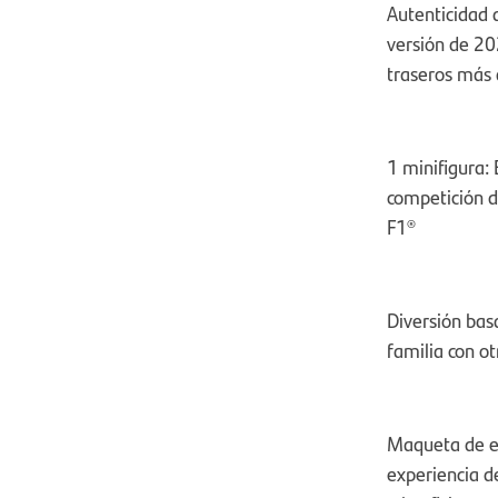
Autenticidad a
versión de 20
traseros más a
1 minifigura: 
competición de
F1®
Diversión bas
familia con o
Maqueta de ex
experiencia d