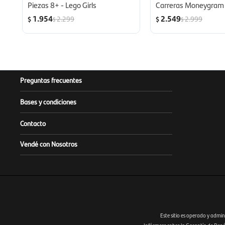
Piezas 8+ - Lego Girls
Carreras Moneygram
Team VF 24 242 Piez
1.954
2.549
2.299
2.999
$
$
$
$
Lego Boys
Preguntas frecuentes
Bases y condiciones
Contacto
Vendé con Nosotros
Este sitio es operado y admin