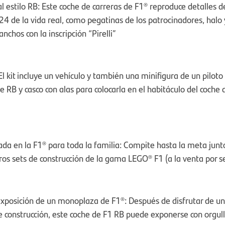
l estilo RB: Este coche de carreras de F1® reproduce detalles d
24 de la vida real, como pegatinas de los patrocinadores, halo
nchos con la inscripción “Pirelli”
El kit incluye un vehículo y también una minifigura de un piloto
 RB y casco con alas para colocarla en el habitáculo del coche 
ada en la F1® para toda la familia: Compite hasta la meta junto
tros sets de construcción de la gama LEGO® F1 (a la venta por 
posición de un monoplaza de F1®: Después de disfrutar de una
e construcción, este coche de F1 RB puede exponerse con orgull