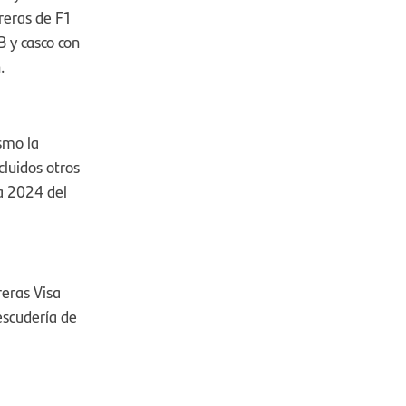
rreras de F1
B y casco con
.
smo la
cluidos otros
a 2024 del
eras Visa
escudería de