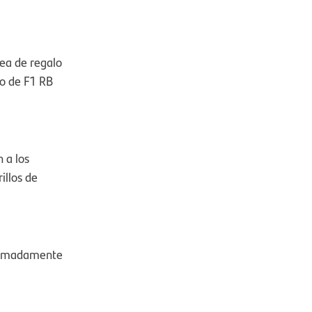
dea de regalo
po de F1 RB
 a los
illos de
oximadamente