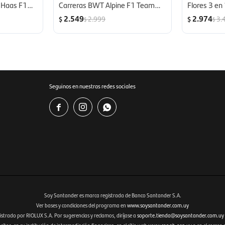
 Haas F1
Carreras BWT Alpine F1 Team
Flores 3 en
as 10+ -
A524 258 Piezas 10+ - Lego
Lego Boys
2.549
2.974
2.999
3.
$
$
$
$
Boys
Seguinos en nuestras redes sociales



Soy Santander es marca registrada de Banco Santander S.A.
Ver bases y condiciones del programa en
www.soysantander.com.uy
istrado por RIOLUX S.A. Por sugerencias y reclamos, diríjase a
soporte.tienda@soysantander.com.uy