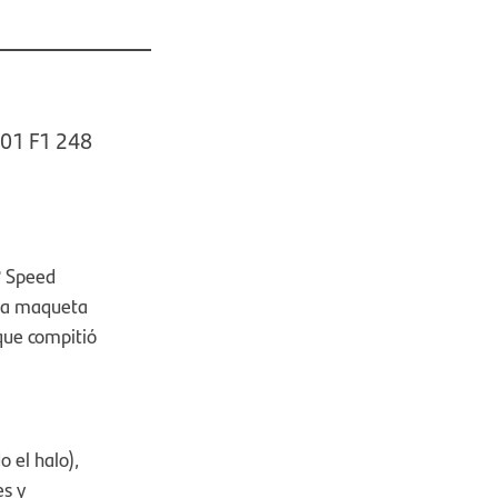
 01 F1 248
® Speed
ta maqueta
 que compitió
 el halo),
es y