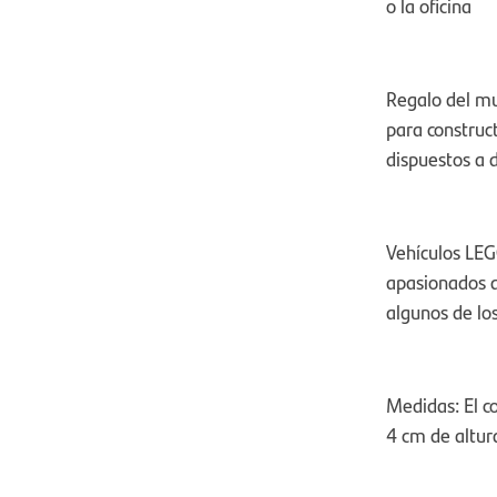
o la oficina
Regalo del mu
para construc
dispuestos a d
Vehículos LEG
apasionados d
algunos de l
Medidas: El 
4 cm de altur