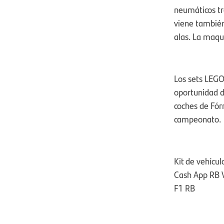
neumáticos tra
viene también
alas. La maqu
Los sets LEGO
oportunidad d
coches de Fór
campeonato.
Kit de vehícu
Cash App RB V
F1 RB