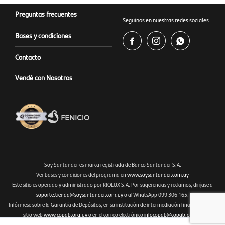
Preguntas frecuentes
Seguinos en nuestras redes sociales
Bases y condiciones



Contacto
Vendé con Nosotros
Soy Santander es marca registrada de Banco Santander S.A.
Ver bases y condiciones del programa en
www.soysantander.com.uy
Este sitio es operado y administrado por RIOLUX S.A. Por sugerencias y reclamos, diríjase a
Fenicio eCommerce Uruguay
soporte.tienda@soysantander.com.uy
o al WhatsApp 099 306 165.
Infórmese sobre la Garantía de Depósitos, en su institución de intermediación financiera, en el
sitio web
www.copab.org.uy
o en el correo electrónico
infocopab@copab.org.uy