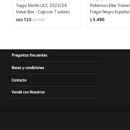
Topps Merlin UCC 2023/24
Pokémon Elite Trainer
Value Box - Caja con 7 sobres
Fulgor Negro Español
123
5.490
129
USD
$
USD
Preguntas frecuentes
Bases y condiciones
Contacto
Vendé con Nosotros