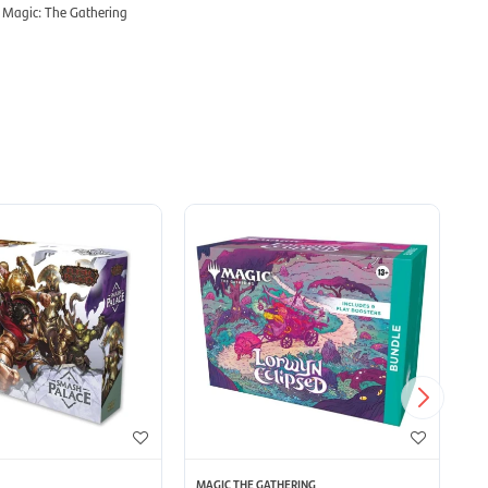
n Magic: The Gathering
MAGIC THE GATHERING
MA