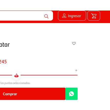
Ingresar
atar
245
+
Comprar