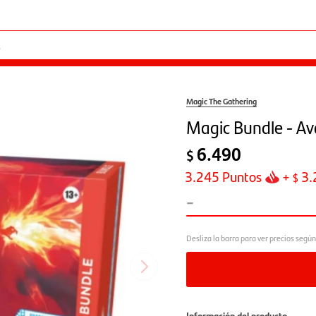
Magic The Gathering
Magic Bundle - Av
6.490
$
3.245
Puntos
+
3.
$
-
Información del producto