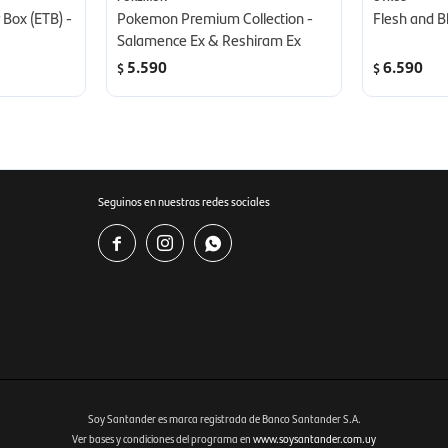
 Box (ETB) -
Pokemon Premium Collection -
Flesh and B
Salamence Ex & Reshiram Ex
5.590
6.590
$
$
Seguinos en nuestras redes sociales



Soy Santander es marca registrada de Banco Santander S.A.
Ver bases y condiciones del programa en
www.soysantander.com.uy