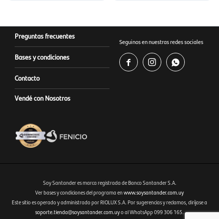
Preguntas frecuentes
Seguinos en nuestras redes sociales
Bases y condiciones



Contacto
Vendé con Nosotros
Soy Santander es marca registrada de Banco Santander S.A.
Ver bases y condiciones del programa en
www.soysantander.com.uy
Este sitio es operado y administrado por RIOLUX S.A. Por sugerencias y reclamos, diríjase a
Fenicio eCommerce Uruguay
soporte.tienda@soysantander.com.uy
o al WhatsApp 099 306 165.