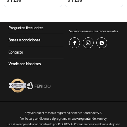
$
$
Preguntas frecuentes
Seguinos en nuestras redes sociales
Bases y condiciones



Contacto
Vendé con Nosotros
Soy Santander es marca registrada de Banco Santander S.A.
Ver bases y condiciones del programa en
www.soysantander.com.uy
Este sitio es operado y administrado por RIOLUX S.A. Por sugerencias y reclamos, diríjase a
Fenicio eCommerce Uruguay