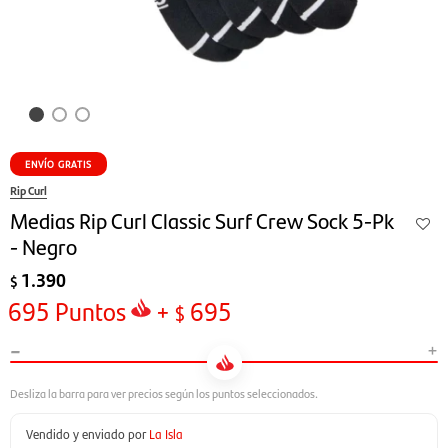
ENVÍO GRATIS
Rip Curl
Medias Rip Curl Classic Surf Crew Sock 5-Pk
- Negro
1.390
$
695
Puntos
+
695
$
-
+
Vendido y enviado por
La Isla