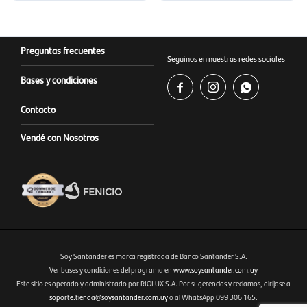
Preguntas frecuentes
Seguinos en nuestras redes sociales
Bases y condiciones



Contacto
Vendé con Nosotros
Soy Santander es marca registrada de Banco Santander S.A.
Ver bases y condiciones del programa en
www.soysantander.com.uy
Este sitio es operado y administrado por RIOLUX S.A. Por sugerencias y reclamos, diríjase a
Fenicio eCommerce Uruguay
soporte.tienda@soysantander.com.uy
o al WhatsApp 099 306 165.