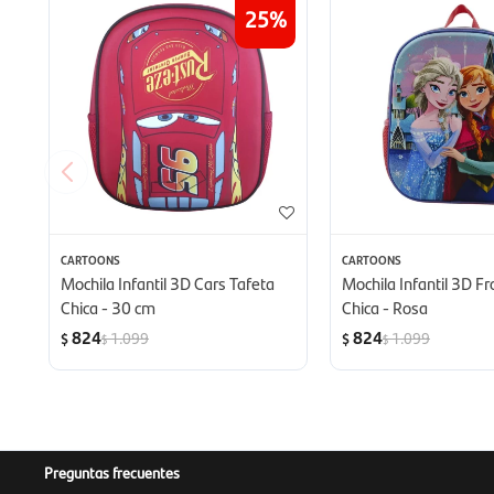
25
CARTOONS
CARTOONS
Mochila Infantil 3D Cars Tafeta
Mochila Infantil 3D F
Chica - 30 cm
Chica - Rosa
824
824
1.099
1.099
$
$
$
$
Preguntas frecuentes