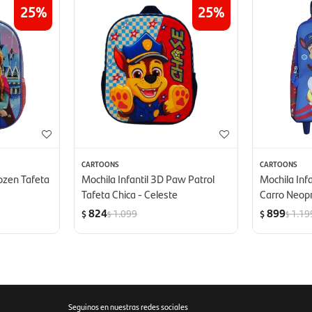
25
25
CARTOONS
CARTOONS
rozen Tafeta
Mochila Infantil 3D Paw Patrol
Mochila Infa
Tafeta Chica - Celeste
Carro Neopr
- Paw Patro
824
899
1.099
1.19
$
$
$
$
Seguinos en nuestras redes sociales