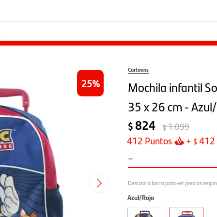
Cartoons
25
Mochila infantil S
35 x 26 cm - Azul
824
$
1.099
$
412
Puntos
+
412
$
-
Azul/Rojo