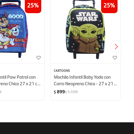
25
25
CARTOONS
C
ntil Paw Patrol con
Mochila Infantil Baby Yoda con
Mo
eno Chica 27 x 21 cm
Carro Neopreno Chica - 27 x 21
G
l
cm
899
9
1.199
$
$
$