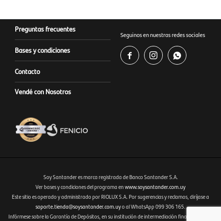
Preguntas frecuentes
Seguinos en nuestras redes sociales
Bases y condiciones



Contacto
Vendé con Nosotros
Soy Santander es marca registrada de Banco Santander S.A.
Ver bases y condiciones del programa en
www.soysantander.com.uy
Este sitio es operado y administrado por RIOLUX S.A. Por sugerencias y reclamos, diríjase a
Fenicio eCommerce Uruguay
soporte.tienda@soysantander.com.uy
o al WhatsApp 099 306 165.
Infórmese sobre la Garantía de Depósitos, en su institución de intermediación financiera, en el