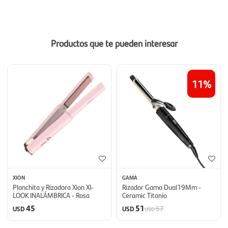
Productos que te pueden interesar
11
XION
GAMA
Planchita y Rizadora Xion XI-
Rizador Gama Dual19Mm -
LOOK INALÁMBRICA - Rosa
Ceramic Titanio
45
51
57
USD
USD
USD