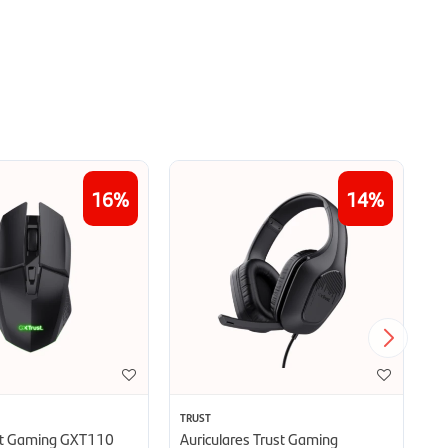
16
14
TRUST
TU
st Gaming GXT110
Auriculares Trust Gaming
Au