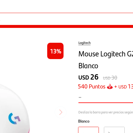
Logitech
13
Mouse Logitech G
Blanco
26
USD
30
USD
540
Puntos
+
1
USD
-
Blanco