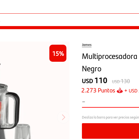
James
15
Multiprocesador
Negro
110
USD
130
USD
2.273
Puntos
+
USD
-