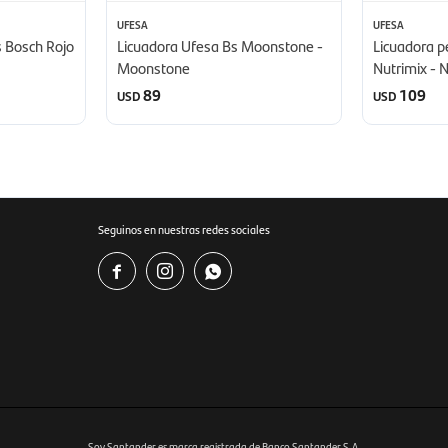
UFESA
UFESA
s Bosch Rojo
Licuadora Ufesa Bs Moonstone -
Licuadora p
Moonstone
Nutrimix - 
89
109
USD
USD
Seguinos en nuestras redes sociales



Soy Santander es marca registrada de Banco Santander S.A.