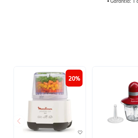
▪ Garantía: 1
20