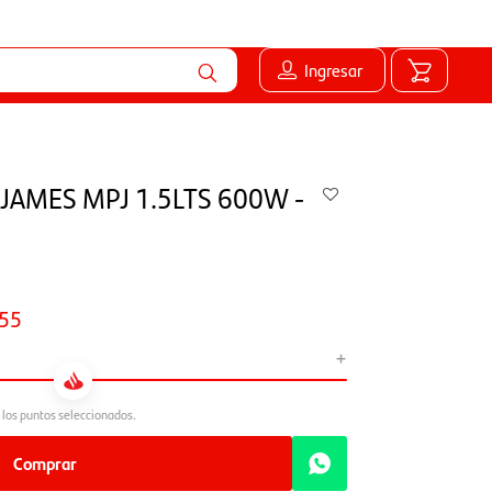
Ingresar
a JAMES MPJ 1.5LTS 600W -
55
+
Comprar