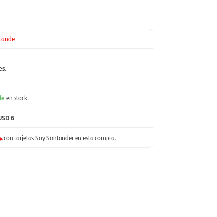
tander
es
.
le
en stock.
USD 6
con tarjetas Soy Santander en esta compra.