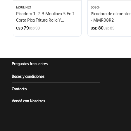
MOULINEX
BOSCH
Picadora 1-2-3 Moulinex 5 En 1
Picadora de alimento
Corta Pica Tritura Ralla Y
- MMR08R2
Semibate - Cuchillas De Titanio
79
80
99
89
USD
USD
USD
USD
Powelix
Preguntas frecuentes
Bases y condiciones
Contacto
Vendé con Nosotros