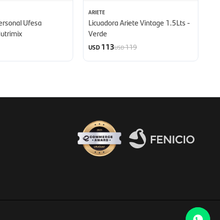
ARIETE
PH
ersonal Ufesa
Licuadora Ariete Vintage 1.5Lts -
Li
Nutrimix
Verde
1
113
119
USD
U
USD
Fenicio eCommerce Uruguay