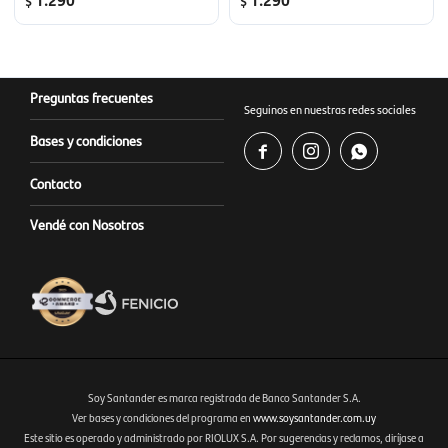
$
$
Preguntas frecuentes
Seguinos en nuestras redes sociales
Bases y condiciones



Contacto
Vendé con Nosotros
Soy Santander es marca registrada de Banco Santander S.A.
Ver bases y condiciones del programa en
www.soysantander.com.uy
Este sitio es operado y administrado por RIOLUX S.A. Por sugerencias y reclamos, diríjase a
Fenicio eCommerce Uruguay