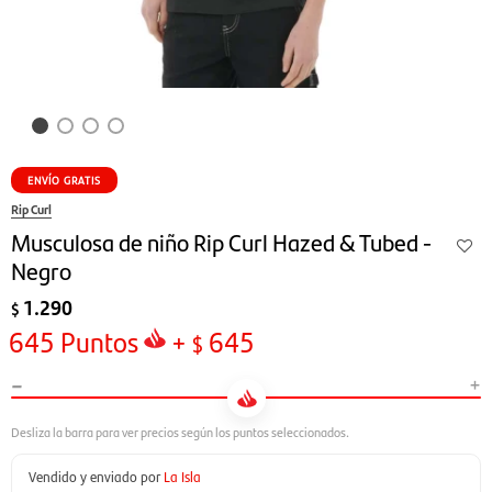
ENVÍO GRATIS
Rip Curl
Musculosa de niño Rip Curl Hazed & Tubed -
Negro
1.290
$
645
Puntos
+
645
$
-
+
Vendido y enviado por
La Isla