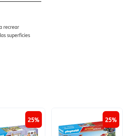
a recrear
las superficies
25
25