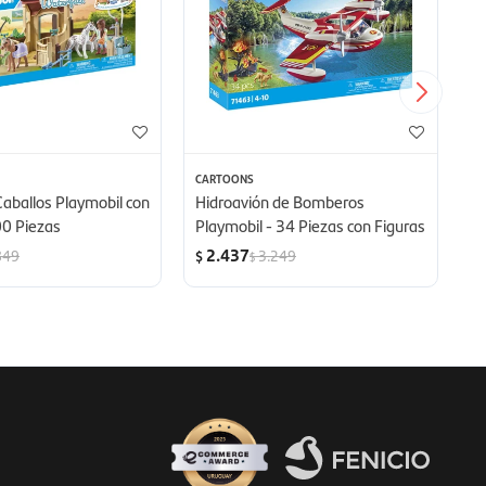
CARTOONS
C
Caballos Playmobil con
Hidroavión de Bomberos
M
00 Piezas
Playmobil - 34 Piezas con Figuras
Pl
2.437
849
3.249
$
$
$