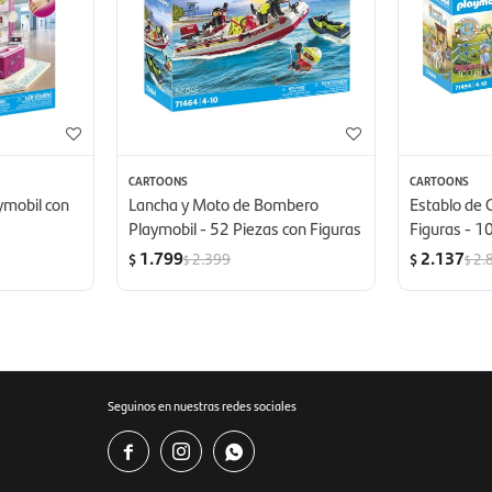
CARTOONS
CARTOONS
ymobil con
Lancha y Moto de Bombero
Establo de 
Playmobil - 52 Piezas con Figuras
Figuras - 1
1.799
2.137
2.399
2.
$
$
$
$
Seguinos en nuestras redes sociales


