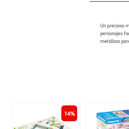
Un precioso m
personajes fan
metálicas par
14