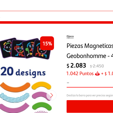
Djeco
15
Piezas Magnetica
Geobonhomme - 4 
2.083
$
2.450
$
1.042
Puntos
+
1.
$
-