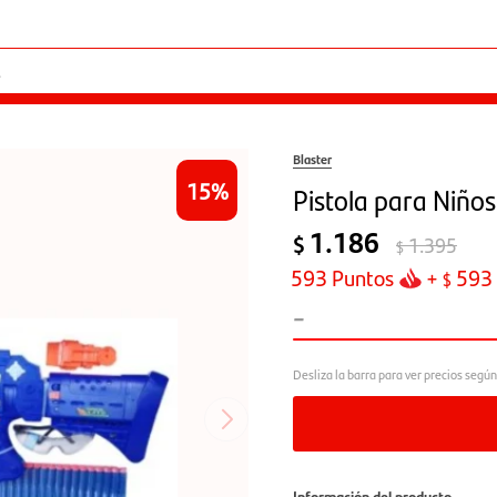
Blaster
15
Pistola para Niños
1.186
$
1.395
$
593
Puntos
+
593
$
-
Información del producto