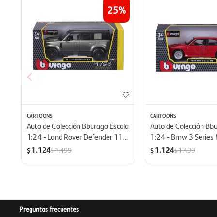
25
CARTOONS
CARTOONS
Auto de Colección Bburago Escala
Auto de Colección Bb
1:24 - Land Rover Defender 110
1:24 - Bmw 3 Series
2022
1.124
1.124
1.499
1.499
$
$
$
$
Preguntas frecuentes