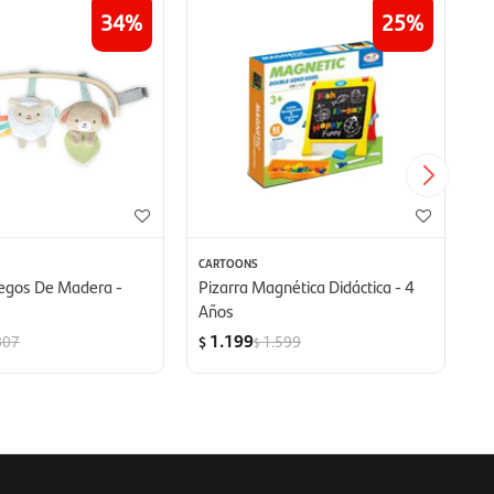
34
25
CARTOONS
C
uegos De Madera -
Pizarra Magnética Didáctica - 4
P
Años
L
1.199
807
1.599
$
$
$