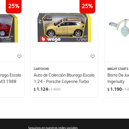
25
25
CARTOONS
BRIGHT STARTS
urago Escala
Auto de Colección Bburago Escala
Barra De J
 M3 1988
1:24 - Porsche Cayenne Turbo
Ingenuity
1.124
1.190
1.499
1.
$
$
$
$
Seguinos en nuestras redes sociales