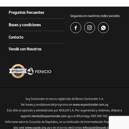
Preguntas frecuentes
Seguinos en nuestras redes sociales
Bases y condiciones



Contacto
Vendé con Nosotros
Soy Santander es marca registrada de Banco Santander S.A.
Ver bases y condiciones del programa en
www.soysantander.com.uy
Este sitio es operado y administrado por RIOLUX S.A. Por sugerencias y reclamos, diríjase a
Fenicio eCommerce Uruguay
soporte.tienda@soysantander.com.uy
o al WhatsApp 099 306 165.
Infórmese sobre la Garantía de Depósitos, en su institución de intermediación financiera, en el
sitio web
www.copab.org.uy
o en el correo electrónico
infocopab@copab.org.uy