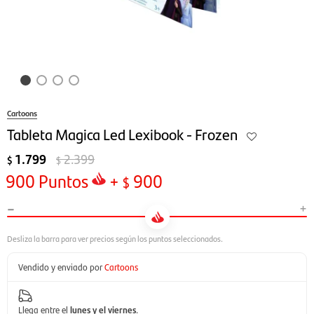
Cartoons
Tableta Magica Led Lexibook - Frozen
1.799
2.399
$
$
900
Puntos
+
900
$
-
+
Vendido y enviado por
Cartoons
Llega entre el
lunes y el viernes
.