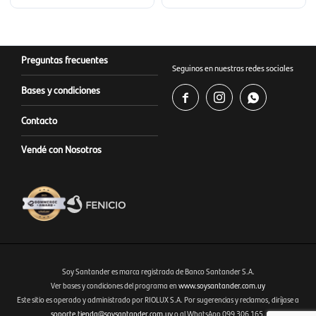
Preguntas frecuentes
Seguinos en nuestras redes sociales
Bases y condiciones



Contacto
Vendé con Nosotros
Soy Santander es marca registrada de Banco Santander S.A.
Ver bases y condiciones del programa en
www.soysantander.com.uy
Este sitio es operado y administrado por RIOLUX S.A. Por sugerencias y reclamos, diríjase a
Fenicio eCommerce Uruguay
soporte.tienda@soysantander.com.uy
o al WhatsApp 099 306 165.