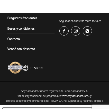
Preguntas frecuentes
Seguinos en nuestras redes sociales
Bases y condiciones



Contacto
Vendé con Nosotros
Soy Santander es marca registrada de Banco Santander S.A.
Ver bases y condiciones del programa en
www.soysantander.com.uy
Este sitio es operado y administrado por RIOLUX S.A. Por sugerencias y reclamos, diríjase a
Fenicio eCommerce Uruguay
soporte.tienda@soysantander.com.uy
o al WhatsApp 099 306 165.