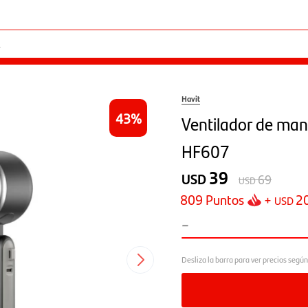
Havit
43
Ventilador de mano
HF607
39
USD
69
USD
809
Puntos
+
2
USD
-