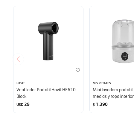
HAVIT
MIS PETATES
Ventilador Portátil Havit HF610 -
Mini lavadora portátil
Black
medias y ropa interior
29
1.390
USD
$