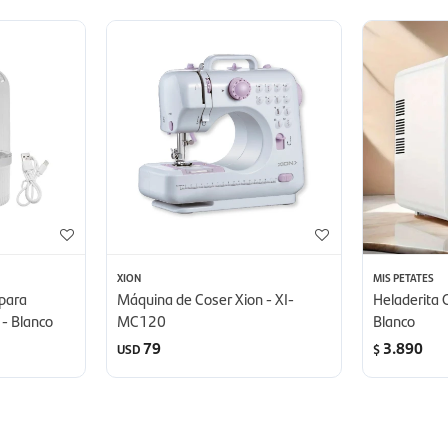
XION
MIS PETATES
 para
Máquina de Coser Xion - XI-
Heladerita 
 - Blanco
MC120
Blanco
79
3.890
USD
$