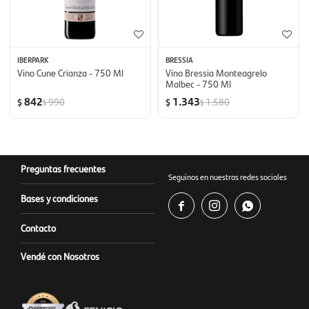
IBERPARK
BRESSIA
Vino Cune Crianza - 750 Ml
Vino Bressia Monteagrelo
Malbec - 750 Ml
842
1.343
990
1.580
$
$
$
$
Preguntas frecuentes
Seguinos en nuestras redes sociales
Bases y condiciones



Contacto
Vendé con Nosotros