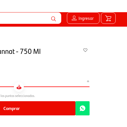
Ingresar
annat - 750 Ml
+
Comprar