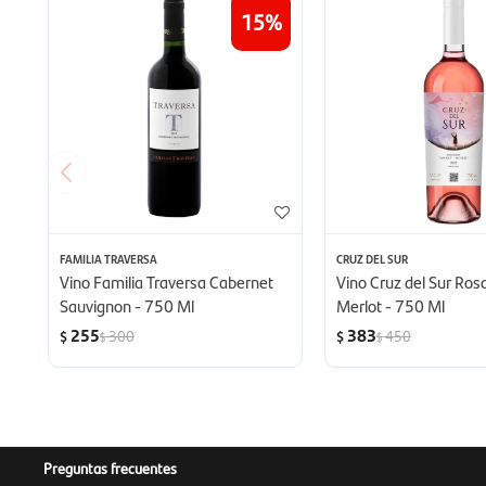
15
FAMILIA TRAVERSA
CRUZ DEL SUR
Vino Familia Traversa Cabernet
Vino Cruz del Sur Ro
Sauvignon - 750 Ml
Merlot - 750 Ml
255
383
300
450
$
$
$
$
Preguntas frecuentes