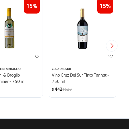
15
15
INI & BROGLIO
CRUZ DEL SUR
BO
ni & Broglio
Vino Cruz Del Sur Tinto Tannat -
Vi
iner - 750 ml
750 ml
442
520
$
$
$