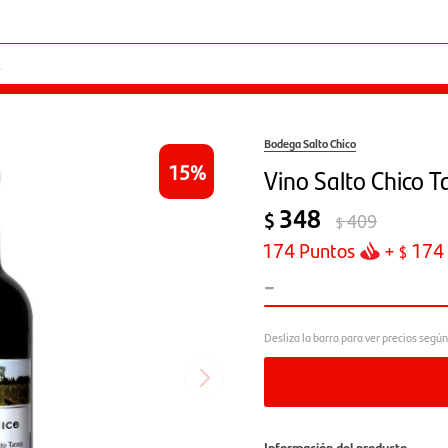
Bodega Salto Chico
15
Vino Salto Chico T
348
$
409
$
174
Puntos
+
174
$
-
Información del producto