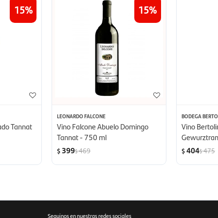
15
15
LEONARDO FALCONE
BODEGA BERTOL
sado Tannat
Vino Falcone Abuelo Domingo
Vino Bertoli
Tannat - 750 ml
Gewurztram
399
404
469
475
$
$
$
$
Seguinos en nuestras redes sociales