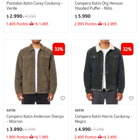
Pantalon Katin Corey Corduroy -
Campera Katin Otg Henson
Verde
Hooded Puffer - Niño
2.990
5.990
4.590
$
$
$
1.495
Puntos
+
1.495
2.995
Puntos
+
2.995
$
$
33
32
KATIN
KATIN
Campera Katin Anderson Sherpa
Campera Katin Harris Corduroy -
- Marron
Negro
3.990
4.990
5.990
7.290
$
$
$
$
1.995
Puntos
+
1.995
2.495
Puntos
+
2.495
$
$