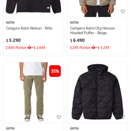
KATIN
KATIN
Canguro Katin Nelson - Niño
Campera Katin Otg Henson
Hooded Puffer - Beige
5.290
6.490
$
$
2.645
Puntos
+
2.645
3.245
Puntos
+
3.245
$
$
35
KATIN
KATIN