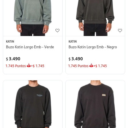
KATIN
KATIN
Buzo Katin Largo Emb - Verde
Buzo Katin Largo Emb - Negro
3.490
3.490
$
$
1.745
Puntos
+
1.745
1.745
Puntos
+
1.745
$
$