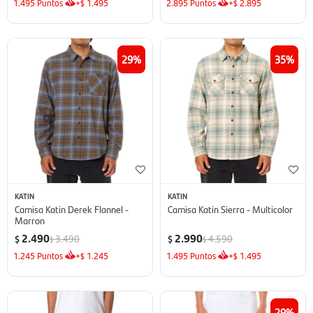
1.495
Puntos
+
1.495
2.895
Puntos
+
2.895
$
$
29
35
KATIN
KATIN
Camisa Katin Derek Flannel -
Camisa Katin Sierra - Multicolor
Marron
2.490
2.990
3.490
4.590
$
$
$
$
1.245
Puntos
+
1.245
1.495
Puntos
+
1.495
$
$
29