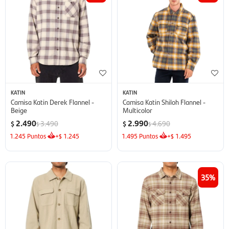
KATIN
KATIN
Camisa Katin Derek Flannel -
Camisa Katin Shiloh Flannel -
Beige
Multicolor
2.490
2.990
3.490
4.690
$
$
$
$
1.245
Puntos
+
1.245
1.495
Puntos
+
1.495
$
$
35