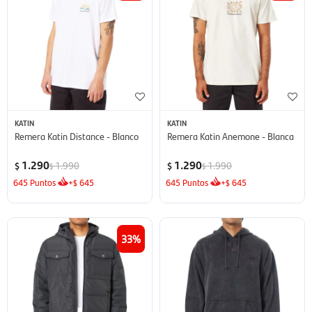
KATIN
KATIN
Remera Katin Distance - Blanco
Remera Katin Anemone - Blanca
1.290
1.290
1.990
1.990
$
$
$
$
645
Puntos
+
645
645
Puntos
+
645
$
$
33