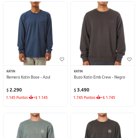
KATIN
KATIN
Remera Katin Base - Azul
Buzo Katin Emb Crew - Negro
2.290
3.490
$
$
1.145
Puntos
+
1.145
1.745
Puntos
+
1.745
$
$