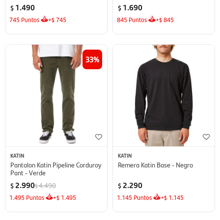
1.490
1.690
$
$
745
Puntos
+
745
845
Puntos
+
845
$
$
33
KATIN
KATIN
Pantalon Katin Pipeline Corduroy
Remera Katin Base - Negro
Pant - Verde
2.990
2.290
4.490
$
$
$
1.495
Puntos
+
1.495
1.145
Puntos
+
1.145
$
$