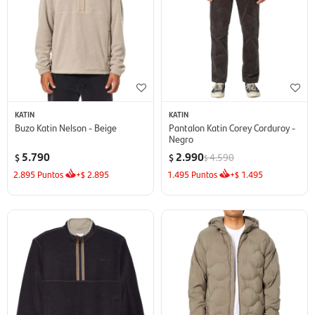
KATIN
KATIN
Buzo Katin Nelson - Beige
Pantalon Katin Corey Corduroy -
Negro
5.790
2.990
4.590
$
$
$
2.895
Puntos
+
2.895
1.495
Puntos
+
1.495
$
$