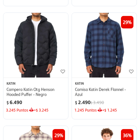
29
KATIN
KATIN
Campera Katin Otg Henson
Camisa Katin Derek Flannel -
Hooded Puffer - Negro
Azul
6.490
2.490
3.490
$
$
$
3.245
Puntos
+
3.245
1.245
Puntos
+
1.245
$
$
29
36