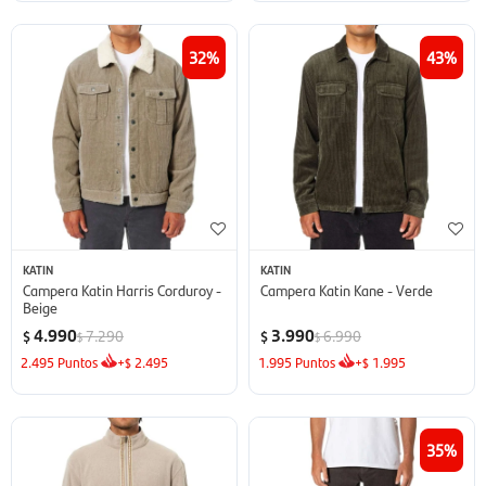
32
43
KATIN
KATIN
Campera Katin Harris Corduroy -
Campera Katin Kane - Verde
Beige
4.990
3.990
7.290
6.990
$
$
$
$
2.495
Puntos
+
2.495
1.995
Puntos
+
1.995
$
$
35