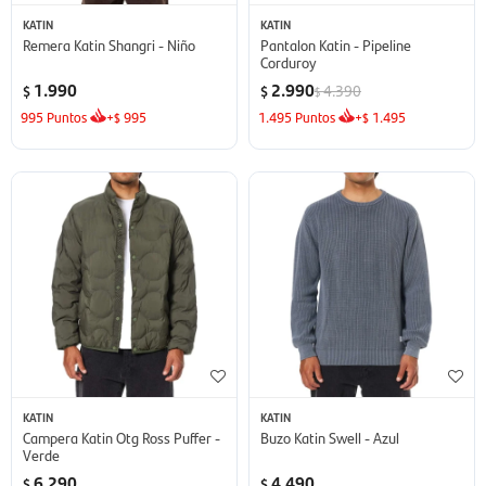
KATIN
KATIN
Remera Katin Shangri - Niño
Pantalon Katin - Pipeline
Corduroy
1.990
2.990
4.390
$
$
$
995
Puntos
+
995
1.495
Puntos
+
1.495
$
$
KATIN
KATIN
Campera Katin Otg Ross Puffer -
Buzo Katin Swell - Azul
Verde
6.290
4.490
$
$