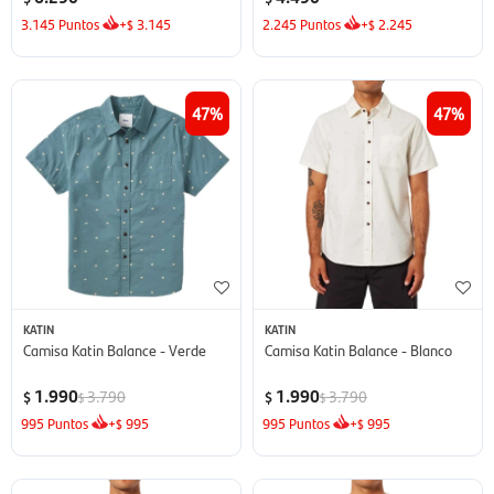
3.145
Puntos
+
3.145
2.245
Puntos
+
2.245
$
$
47
47
KATIN
KATIN
Camisa Katin Balance - Verde
Camisa Katin Balance - Blanco
1.990
1.990
3.790
3.790
$
$
$
$
995
Puntos
+
995
995
Puntos
+
995
$
$