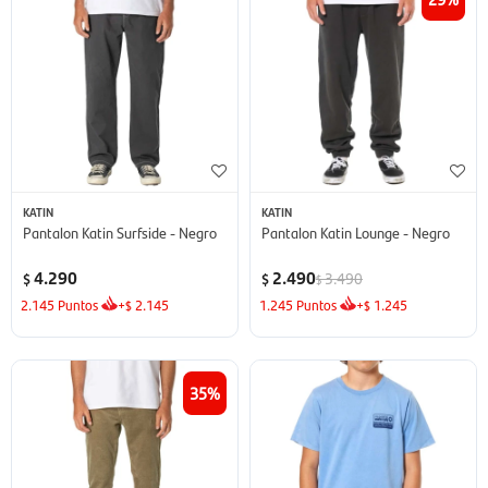
KATIN
KATIN
Pantalon Katin Surfside - Negro
Pantalon Katin Lounge - Negro
4.290
2.490
3.490
$
$
$
2.145
Puntos
+
2.145
1.245
Puntos
+
1.245
$
$
35