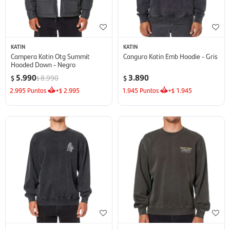
KATIN
KATIN
Campera Katin Otg Summit
Canguro Katin Emb Hoodie - Gris
Hooded Down - Negro
5.990
3.890
8.990
$
$
$
2.995
Puntos
+
2.995
1.945
Puntos
+
1.945
$
$