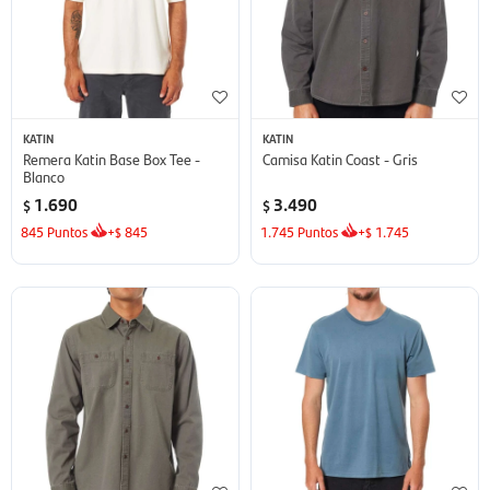
KATIN
KATIN
Remera Katin Base Box Tee -
Camisa Katin Coast - Gris
Blanco
1.690
3.490
$
$
845
Puntos
+
845
1.745
Puntos
+
1.745
$
$