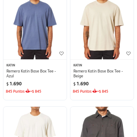
KATIN
KATIN
Remera Katin Base Box Tee -
Remera Katin Base Box Tee -
Azul
Beige
1.690
1.690
$
$
845
Puntos
+
845
845
Puntos
+
845
$
$