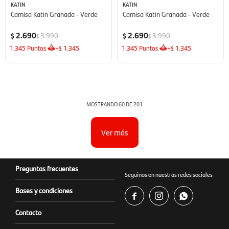
KATIN
KATIN
Camisa Katin Granada - Verde
Camisa Katin Granada - Verde
2.690
2.690
3.990
3.990
$
$
$
$
1.345
Puntos
+
1.345
1.345
Puntos
+
1.345
$
$
MOSTRANDO
60
DE
201
Ver más
Preguntas frecuentes
Seguinos en nuestras redes sociales
Bases y condiciones



Contacto