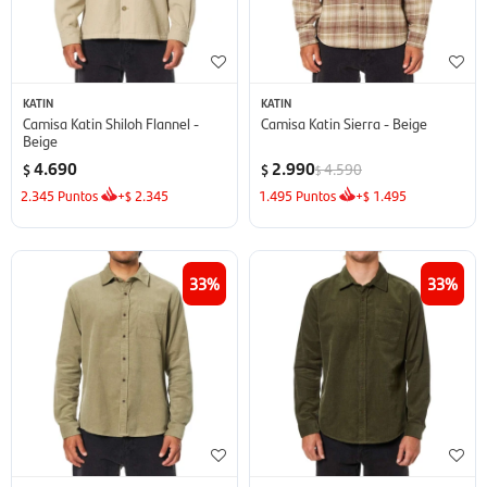
KATIN
KATIN
Camisa Katin Shiloh Flannel -
Camisa Katin Sierra - Beige
Beige
4.690
2.990
4.590
$
$
$
2.345
Puntos
+
2.345
1.495
Puntos
+
1.495
$
$
33
33