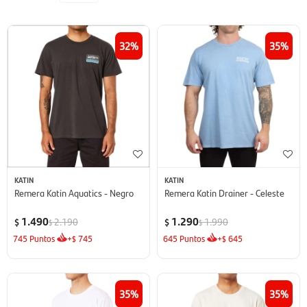
32
35
KATIN
KATIN
Remera Katin Aquatics - Negro
Remera Katin Drainer - Celeste
1.490
1.290
2.190
1.990
$
$
$
$
745
Puntos
+
745
645
Puntos
+
645
$
$
35
35