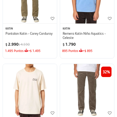
KATIN
KATIN
Pantalon Katin - Corey Corduroy
Remera Katin Niño Aquatics -
Celeste
2.990
1.790
4.590
$
$
$
1.495
Puntos
+
1.495
895
Puntos
+
895
$
$
32