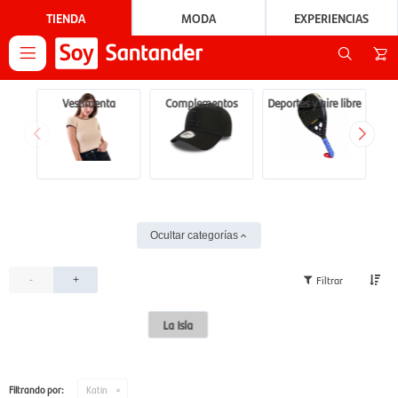
TIENDA
MODA
EXPERIENCIAS

Vestimenta
Complementos
Deportes y aire libre
Ocultar categorías
-
+
La Isla
Filtrando por:
Katin