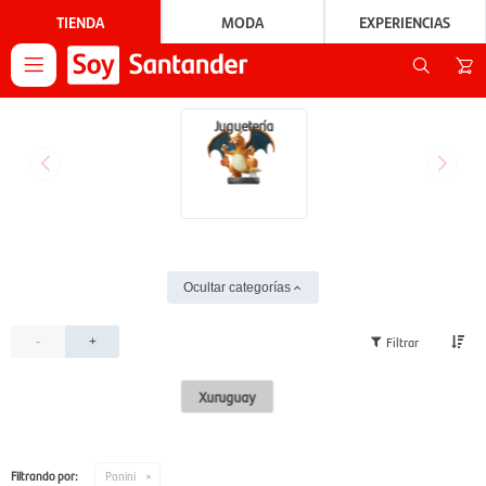
TIENDA
MODA
EXPERIENCIAS

Juguetería
Ocultar categorías
-
+
Xuruguay
Filtrando por:
Panini