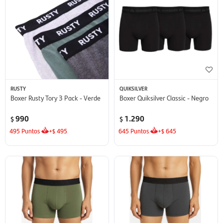
RUSTY
QUIKSILVER
Boxer Rusty Tory 3 Pack - Verde
Boxer Quiksilver Classic - Negro
990
1.290
$
$
495
Puntos
+
495
645
Puntos
+
645
$
$