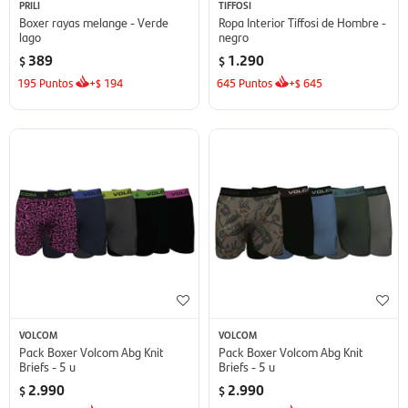
PRILI
TIFFOSI
Boxer rayas melange - Verde
Ropa Interior Tiffosi de Hombre -
lago
negro
389
1.290
$
$
195
Puntos
+
194
645
Puntos
+
645
$
$
VOLCOM
VOLCOM
Pack Boxer Volcom Abg Knit
Pack Boxer Volcom Abg Knit
Briefs - 5 u
Briefs - 5 u
2.990
2.990
$
$