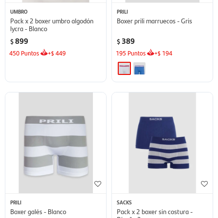
UMBRO
PRILI
Pack x 2 boxer umbro algodón
Boxer prili marruecos - Gris
lycra - Blanco
899
389
$
$
450
Puntos
+
449
195
Puntos
+
194
$
$
PRILI
SACKS
Boxer galés - Blanco
Pack x 2 boxer sin costura -