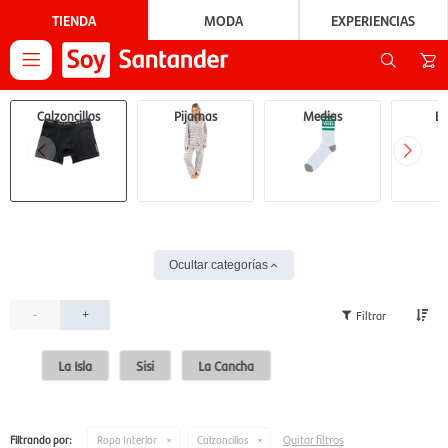
TIENDA
MODA
EXPERIENCIAS

Calzoncillos
Pijamas
Medias
Ba
Ocultar categorías
-
+
La Isla
Sisi
La Cancha
Quitar filtros
Filtrando por:
Ropa Interior
Calzoncillos