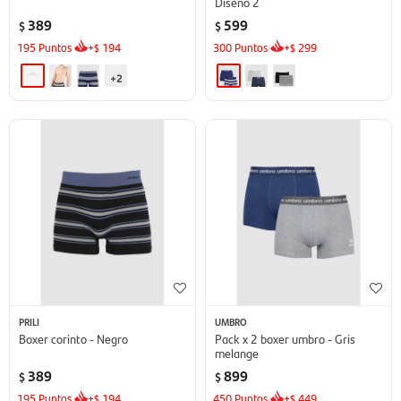
Diseño 2
389
599
$
$
195
Puntos
+
194
300
Puntos
+
299
$
$
+2
PRILI
UMBRO
Boxer corinto - Negro
Pack x 2 boxer umbro - Gris
melange
389
899
$
$
195
Puntos
+
194
450
Puntos
+
449
$
$