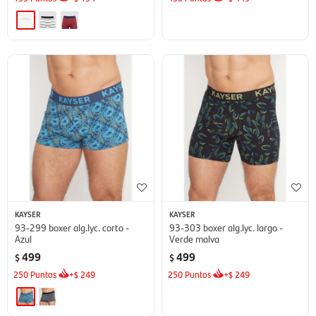
KAYSER
KAYSER
93-299 boxer alg.lyc. corto -
93-303 boxer alg.lyc. largo -
Azul
Verde malva
499
499
$
$
250
Puntos
+
249
250
Puntos
+
249
$
$