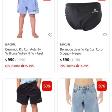
RIP CURL
RIP CURL
Bermuda Rip Curl Aots Ty
Bermuda de niño Rip Curl Corp
Williams Volley Niño - Azul
Sluggo - Negro
990
590
2.290
1.190
$
$
$
$
495
Puntos
+
495
295
Puntos
+
295
$
$
60
50