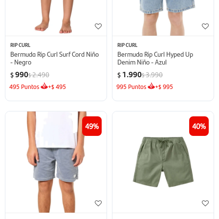
RIP CURL
RIP CURL
Bermuda Rip Curl Surf Cord Niño
Bermuda Rip Curl Hyped Up
- Negro
Denim Niño - Azul
990
1.990
2.490
3.990
$
$
$
$
495
Puntos
+
495
995
Puntos
+
995
$
$
49
40