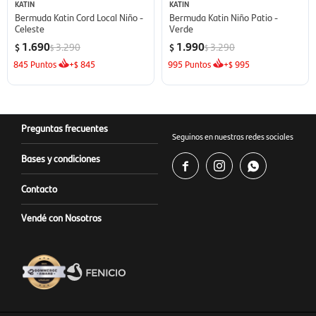
KATIN
KATIN
Bermuda Katin Cord Local Niño -
Bermuda Katin Niño Patio -
Celeste
Verde
1.690
1.990
3.290
3.290
$
$
$
$
845
Puntos
+
845
995
Puntos
+
995
$
$
Preguntas frecuentes
Seguinos en nuestras redes sociales
Bases y condiciones



Contacto
Vendé con Nosotros