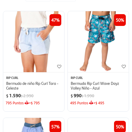
47
50
RIP CURL
RIP CURL
Bermuda de niña Rip Curl Tara -
Bermuda Rip Curl Wave Dayz
Celeste
Volley Niño - Azul
1.590
990
2.990
1.990
$
$
$
$
795
Puntos
+
795
495
Puntos
+
495
$
$
57
50